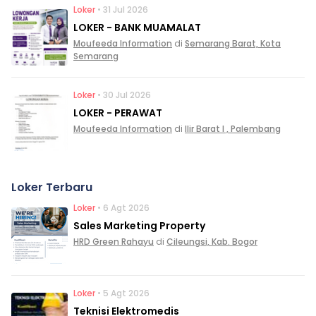
Loker
• 31 Jul 2026
LOKER - BANK MUAMALAT
Moufeeda Information
di
Semarang Barat, Kota
Semarang
Loker
• 30 Jul 2026
LOKER - PERAWAT
Moufeeda Information
di
Ilir Barat I , Palembang
Loker Terbaru
Loker
• 6 Agt 2026
Sales Marketing Property
HRD Green Rahayu
di
Cileungsi, Kab. Bogor
Loker
• 5 Agt 2026
Teknisi Elektromedis