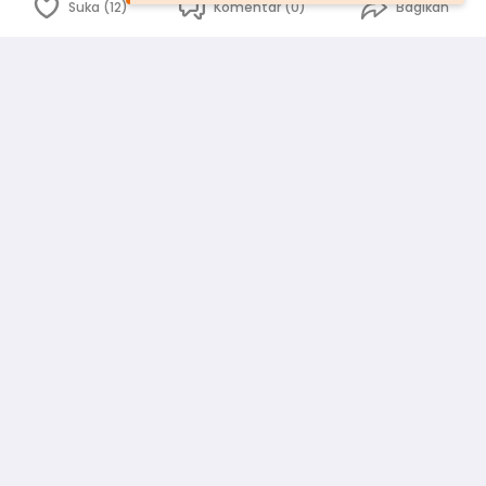
Suka (12)
Komentar (0)
Bagikan
Bahasa Indonesia
English
id
www.atmago.com
pr
pr.atmago.com
Facebook
Instagram
Twitter
Blog
Tentang Kami
Media
Kebijakan dan Privasi
Syarat dan Ketentuan
Pedoman Komunitas Warga
Kirim Saran, Kritik dan Masukan dari Warga
Peringkat Pengguna
Platform rekanan AtmaGo