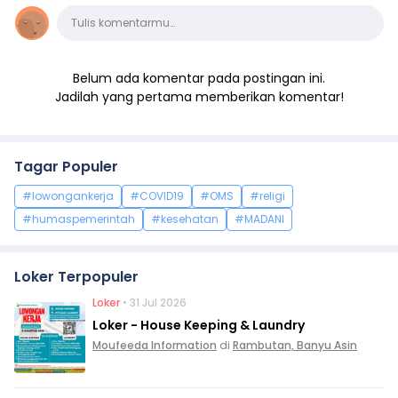
Komentar
Tulis komentarmu…
Belum ada komentar pada postingan ini.
Jadilah yang pertama memberikan komentar!
Tagar Populer
#lowongankerja
#COVID19
#OMS
#religi
#humaspemerintah
#kesehatan
#MADANI
Loker Terpopuler
Loker
• 31 Jul 2026
Loker - House Keeping & Laundry
Moufeeda Information
di
Rambutan, Banyu Asin