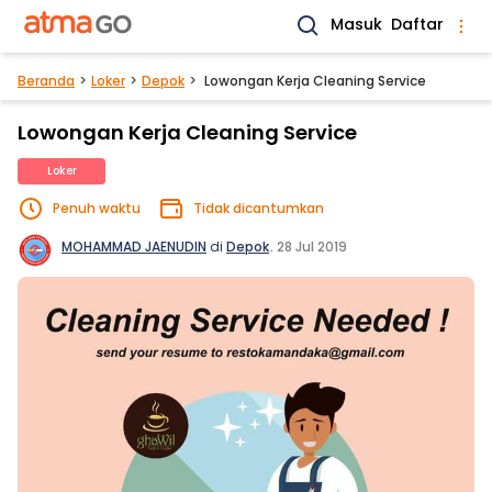
Masuk
Daftar
Beranda
Loker
Depok
Lowongan Kerja Cleaning Service
Lowongan Kerja Cleaning Service
Loker
Penuh waktu
Tidak dicantumkan
MOHAMMAD JAENUDIN
di
Depok
.
28 Jul 2019