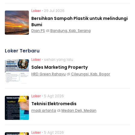
Loker
• 29 Jul 2026
Bersihkan Sampah Plastik untuk melindungi
Bumi
Dian PS
di
Bandung, Kab. Serang
Loker Terbaru
Loker
• sehari yang lalu
Sales Marketing Property
HRD Green Rahayu
di
Cileungsi, Kab. Bogor
Loker
• 5 Agt 2026
Teknisi Elektromedis
madi arfanta
di
Medan Deli, Medan
Loker
• 5 Agt 2026