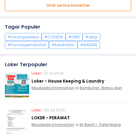
Lihat semua komentar
Tagar Populer
#lowongankerja
#COVID19
#OMS
#religi
#humaspemerintah
#kesehatan
#MADANI
Loker Terpopuler
Loker
• 31 Jul 2026
Loker - House Keeping & Laundry
Moufeeda Information
di
Rambutan, Banyu Asin
Loker
• 30 Jul 2026
LOKER - PERAWAT
Moufeeda Information
di
Ilir Barat I , Palembang