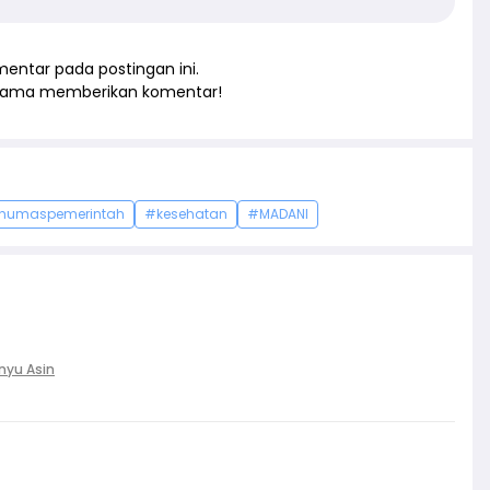
entar pada postingan ini.
rtama memberikan komentar!
humaspemerintah
#kesehatan
#MADANI
nyu Asin