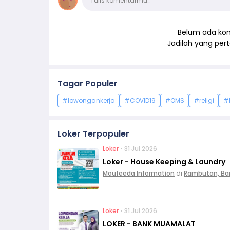
Tulis komentarmu…
Belum ada kom
Jadilah yang pe
Tagar Populer
#lowongankerja
#COVID19
#OMS
#religi
#
Loker Terpopuler
Loker
• 31 Jul 2026
Loker - House Keeping & Laundry
Moufeeda Information
di
Rambutan, Ba
Loker
• 31 Jul 2026
LOKER - BANK MUAMALAT