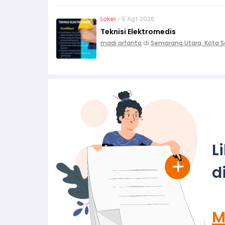
Loker
• 5 Agt 2026
Teknisi Elektromedis
madi arfanta
di
Semarang Utara, Kota 
L
d
M