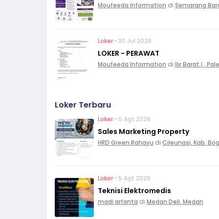
Moufeeda Information
di
Semarang Bar
Loker
• 30 Jul 2026
LOKER - PERAWAT
Moufeeda Information
di
Ilir Barat I , 
Loker Terbaru
Loker
• 6 Agt 2026
Sales Marketing Property
HRD Green Rahayu
di
Cileungsi, Kab. Bo
Loker
• 5 Agt 2026
Teknisi Elektromedis
madi arfanta
di
Medan Deli, Medan