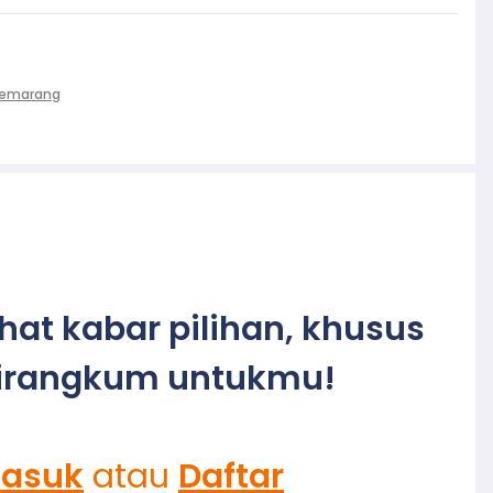
Semarang
ihat kabar pilihan, khusus
irangkum untukmu!
asuk
atau
Daftar