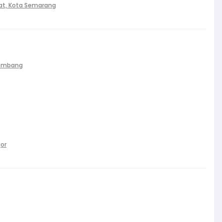
at, Kota Semarang
Palembang
gor