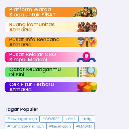
Platform Warga
Siaga untuk SIBAT
Ruang komunitas
AtmaGo
Pusat Info Bencana
AtmaGo
Pusat Belajar CSO
Simpul Madani
Catat Keuanganmu
Di Sini!
Cek Fitur Terbaru
AtmaGo
Tagar Populer
#lowongankerja
#COVID19
#OMS
#religi
#humaspemerintah
#kesehatan
#MADANI