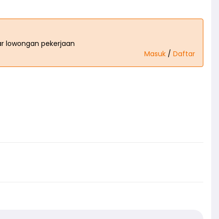
tar lowongan pekerjaan
Masuk
/
Daftar