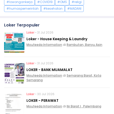
#lowongankerja
#COVID19
#OMS
#religi
#humaspemerintah
#kesehatan
#MADANI
Loker Terpopuler
Loker
• 31 Jul 2026
Loker - House Keeping & Laundry
Moufeeda Information
di
Rambutan, Banyu Asin
Loker
• 31 Jul 2026
LOKER - BANK MUAMALAT
Moufeeda Information
di
Semarang Barat, Kota
Semarang
Loker
• 30 Jul 2026
LOKER - PERAWAT
Moufeeda Information
di
Ilir Barat I , Palembang