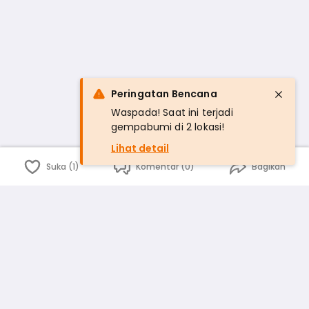
Peringatan Bencana
Waspada! Saat ini terjadi
gempabumi di 2 lokasi!
Lihat detail
Suka (1)
Komentar (0)
Bagikan
Bahasa Indonesia
English
id
www.atmago.com
pr
pr.atmago.com