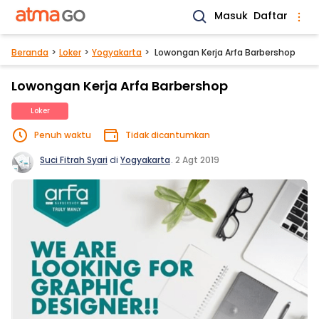
Masuk
Daftar
Beranda
Loker
Yogyakarta
Lowongan Kerja Arfa Barbershop
Lowongan Kerja Arfa Barbershop
Loker
Penuh waktu
Tidak dicantumkan
Suci Fitrah Syari
di
Yogyakarta
.
2 Agt 2019