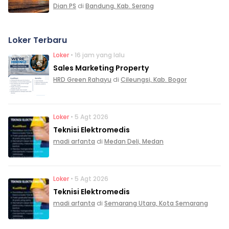
Dian PS
di
Bandung, Kab. Serang
Loker Terbaru
Loker
• 16 jam yang lalu
Sales Marketing Property
HRD Green Rahayu
di
Cileungsi, Kab. Bogor
Loker
• 5 Agt 2026
Teknisi Elektromedis
madi arfanta
di
Medan Deli, Medan
Loker
• 5 Agt 2026
Teknisi Elektromedis
madi arfanta
di
Semarang Utara, Kota Semarang