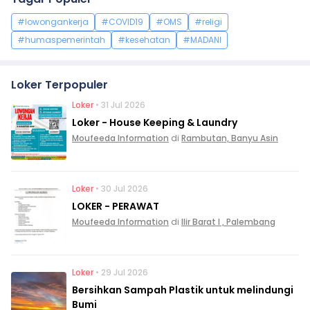
#lowongankerja
#COVID19
#OMS
#religi
#humaspemerintah
#kesehatan
#MADANI
Loker Terpopuler
Loker
• 31 Jul 2026
Loker - House Keeping & Laundry
Moufeeda Information
di
Rambutan, Banyu Asin
Loker
• 30 Jul 2026
LOKER - PERAWAT
Moufeeda Information
di
Ilir Barat I , Palembang
Loker
• 29 Jul 2026
Bersihkan Sampah Plastik untuk melindungi
Bumi