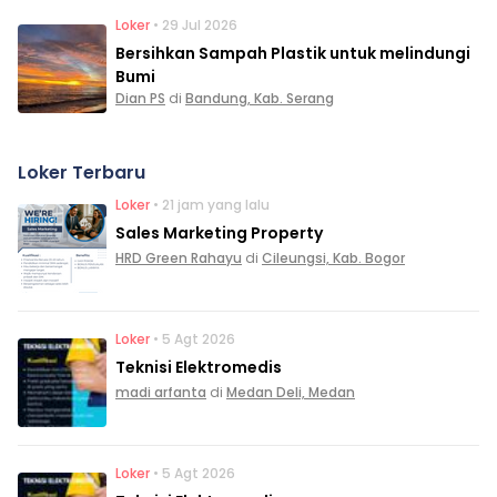
Loker
• 29 Jul 2026
Bersihkan Sampah Plastik untuk melindungi
Bumi
Dian PS
di
Bandung, Kab. Serang
Loker Terbaru
Loker
• 21 jam yang lalu
Sales Marketing Property
HRD Green Rahayu
di
Cileungsi, Kab. Bogor
Loker
• 5 Agt 2026
Teknisi Elektromedis
madi arfanta
di
Medan Deli, Medan
Loker
• 5 Agt 2026