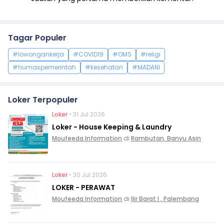
Tagar Populer
#lowongankerja
#COVID19
#OMS
#religi
#humaspemerintah
#kesehatan
#MADANI
Loker Terpopuler
Loker
• 31 Jul 2026
Loker - House Keeping & Laundry
Moufeeda Information
di
Rambutan, Banyu Asin
Loker
• 30 Jul 2026
LOKER - PERAWAT
Moufeeda Information
di
Ilir Barat I , Palembang