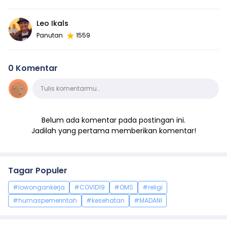
Leo Ikals
Panutan
1559
0 Komentar
Komentar
Tulis komentarmu…
Belum ada komentar pada postingan ini.
Jadilah yang pertama memberikan komentar!
Tagar Populer
#lowongankerja
#COVID19
#OMS
#religi
#humaspemerintah
#kesehatan
#MADANI