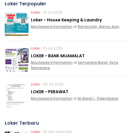
Loker Terpopuler
Loker
• 31 Jul 2026
Loker - House Keeping & Laundry
Moufeeda Information
di
Rambutan, Banyu Asin
Loker
• 31 Jul 2026
LOKER - BANK MUAMALAT
Moufeeda Information
di
Semarang Barat, Kota
Semarang
Loker
• 30 Jul 2026
LOKER - PERAWAT
Moufeeda Information
di
Ilir Barat I , Palembang
Loker Terbaru
Loker
• 16 jam yang lalu