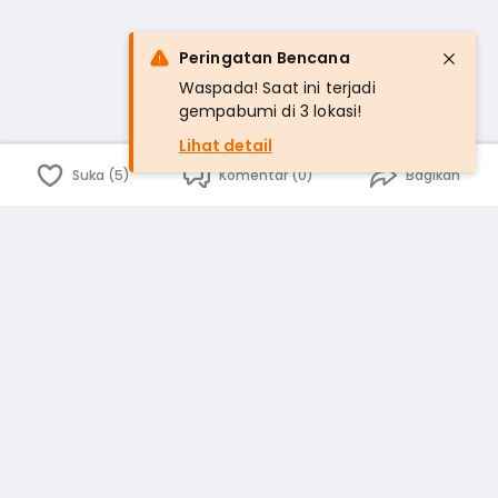
Peringatan Bencana
Waspada! Saat ini terjadi
gempabumi di 3 lokasi!
Lihat detail
Suka (5)
Komentar (0)
Bagikan
Bahasa Indonesia
English
id
www.atmago.com
pr
pr.atmago.com
Facebook
Instagram
Twitter
Blog
Tentang Kami
Media
Kebijakan dan Privasi
Syarat dan Ketentuan
Pedoman Komunitas Warga