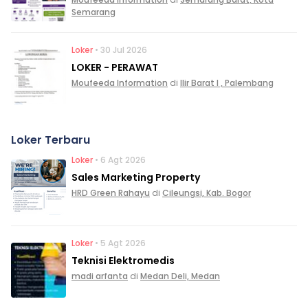
Semarang
Loker
• 30 Jul 2026
LOKER - PERAWAT
Moufeeda Information
di
Ilir Barat I , Palembang
Loker Terbaru
Loker
• 6 Agt 2026
Sales Marketing Property
HRD Green Rahayu
di
Cileungsi, Kab. Bogor
Loker
• 5 Agt 2026
Teknisi Elektromedis
madi arfanta
di
Medan Deli, Medan