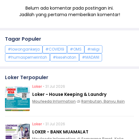
Belum ada komentar pada postingan ini.
Jadilah yang pertama memberikan komentar!
Tagar Populer
#lowongankerja
#COVID19
#OMS
#religi
#humaspemerintah
#kesehatan
#MADANI
Loker Terpopuler
Loker
• 31 Jul 2026
Loker - House Keeping & Laundry
Moufeeda Information
di
Rambutan, Banyu Asin
Loker
• 31 Jul 2026
LOKER - BANK MUAMALAT
Moufeeda Information
di
Semarang Barat, Kota