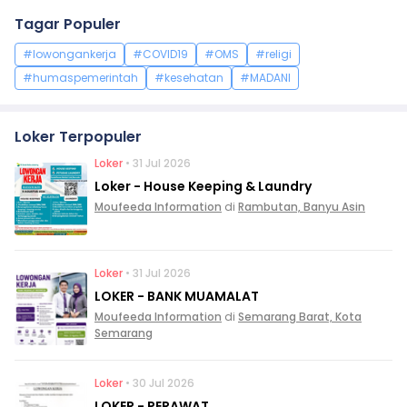
Tagar Populer
#lowongankerja
#COVID19
#OMS
#religi
#humaspemerintah
#kesehatan
#MADANI
Loker Terpopuler
Loker
• 31 Jul 2026
Loker - House Keeping & Laundry
Moufeeda Information
di
Rambutan, Banyu Asin
Loker
• 31 Jul 2026
LOKER - BANK MUAMALAT
Moufeeda Information
di
Semarang Barat, Kota
Semarang
Loker
• 30 Jul 2026
LOKER - PERAWAT