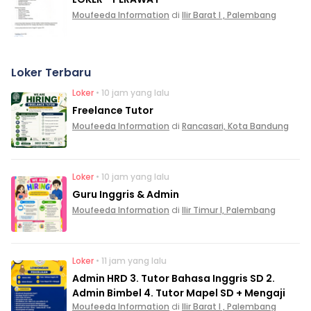
Moufeeda Information
di
Ilir Barat I , Palembang
Loker Terbaru
Loker
• 10 jam yang lalu
Freelance Tutor
Moufeeda Information
di
Rancasari, Kota Bandung
Loker
• 10 jam yang lalu
Guru Inggris & Admin
Moufeeda Information
di
Ilir Timur I, Palembang
Loker
• 11 jam yang lalu
Admin HRD 3. Tutor Bahasa Inggris SD 2.
Admin Bimbel 4. Tutor Mapel SD + Mengaji
Moufeeda Information
di
Ilir Barat I , Palembang