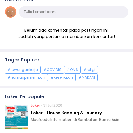
Komentar
Tulis komentarmu…
Belum ada komentar pada postingan ini.
Jadilah yang pertama memberikan komentar!
Tagar Populer
#lowongankerja
#COVID19
#OMS
#religi
#humaspemerintah
#kesehatan
#MADANI
Loker Terpopuler
Loker
• 31 Jul 2026
Loker - House Keeping & Laundry
Moufeeda Information
di
Rambutan, Banyu Asin