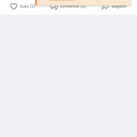
Suka (3)
Komentar (0)
Bagikan
Bahasa Indonesia
English
id
www.atmago.com
pr
pr.atmago.com
Facebook
Instagram
Twitter
Blog
Tentang Kami
Media
Kebijakan dan Privasi
Syarat dan Ketentuan
Pedoman Komunitas Warga
Kirim Saran, Kritik dan Masukan dari Warga
Peringkat Pengguna
Platform rekanan AtmaGo