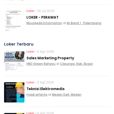
Loker
• 30 Jul 2026
LOKER - PERAWAT
Moufeeda Information
di
Ilir Barat I , Palembang
Loker Terbaru
Loker
• 6 Agt 2026
Sales Marketing Property
HRD Green Rahayu
di
Cileungsi, Kab. Bogor
Loker
• 5 Agt 2026
Teknisi Elektromedis
madi arfanta
di
Medan Deli, Medan
Loker
• 5 Agt 2026