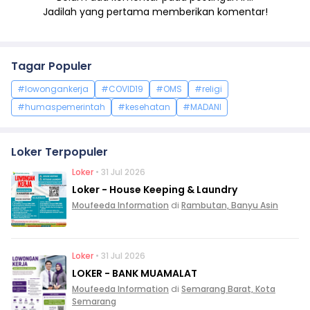
Jadilah yang pertama memberikan komentar!
Tagar Populer
#lowongankerja
#COVID19
#OMS
#religi
#humaspemerintah
#kesehatan
#MADANI
Loker Terpopuler
Loker
• 31 Jul 2026
Loker - House Keeping & Laundry
Moufeeda Information
di
Rambutan, Banyu Asin
Loker
• 31 Jul 2026
LOKER - BANK MUAMALAT
Moufeeda Information
di
Semarang Barat, Kota
Semarang