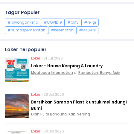
Tagar Populer
#lowongankerja
#COVID19
#OMS
#religi
#humaspemerintah
#kesehatan
#MADANI
Loker Terpopuler
Loker
• 31 Jul 2026
Loker - House Keeping & Laundry
Moufeeda Information
di
Rambutan, Banyu Asin
Loker
• 29 Jul 2026
Bersihkan Sampah Plastik untuk melindungi
Bumi
Dian PS
di
Bandung, Kab. Serang
Loker
• 30 Jul 2026