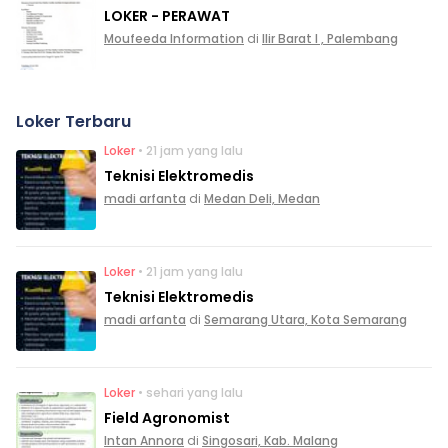
LOKER - PERAWAT
Moufeeda Information
di
Ilir Barat I , Palembang
Loker Terbaru
Loker
• 21 jam yang lalu
Teknisi Elektromedis
madi arfanta
di
Medan Deli, Medan
Loker
• 21 jam yang lalu
Teknisi Elektromedis
madi arfanta
di
Semarang Utara, Kota Semarang
Loker
• sehari yang lalu
Field Agronomist
Intan Annora
di
Singosari, Kab. Malang