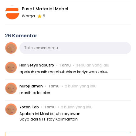
Pusat Material Mebel
Warga
5
26 Komentar
Komentar
Tulis komentarmu…
Hari Setyo Saputro
Tamu
sebulan yang lalu
apakah masih membutuhkan kariyawan kak🙏
nuroji jaman
Tamu
2 bulan yang lalu
masih ada loker
Yotan Tob
Tamu
2 bulan yang lalu
Apakah ini Masi butuh karyawan
Saya dari NTT stay Kalimantan