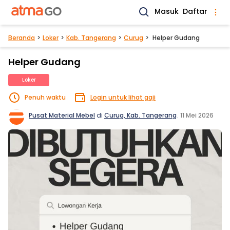
Masuk
Daftar
Beranda
Loker
Kab. Tangerang
Curug
Helper Gudang
Helper Gudang
Loker
Penuh waktu
Login untuk lihat gaji
Pusat Material Mebel
di
Curug, Kab. Tangerang
.
11 Mei 2026