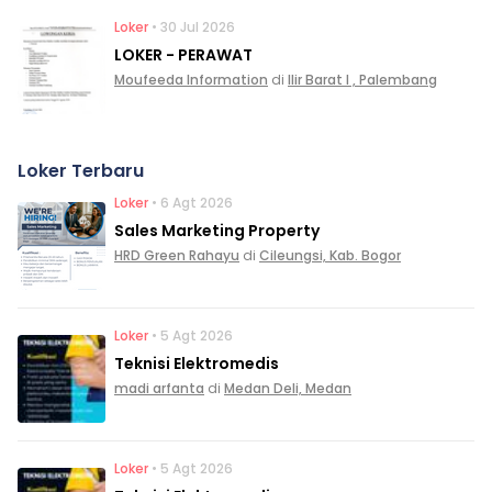
Loker
• 30 Jul 2026
LOKER - PERAWAT
Moufeeda Information
di
Ilir Barat I , Palembang
Loker Terbaru
Loker
• 6 Agt 2026
Sales Marketing Property
HRD Green Rahayu
di
Cileungsi, Kab. Bogor
Loker
• 5 Agt 2026
Teknisi Elektromedis
madi arfanta
di
Medan Deli, Medan
Loker
• 5 Agt 2026