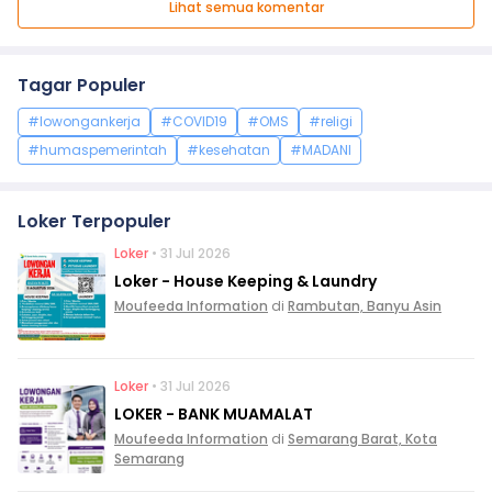
Lihat semua komentar
Tagar Populer
#lowongankerja
#COVID19
#OMS
#religi
#humaspemerintah
#kesehatan
#MADANI
Loker Terpopuler
Loker
• 31 Jul 2026
Loker - House Keeping & Laundry
Moufeeda Information
di
Rambutan, Banyu Asin
Loker
• 31 Jul 2026
LOKER - BANK MUAMALAT
Moufeeda Information
di
Semarang Barat, Kota
Semarang