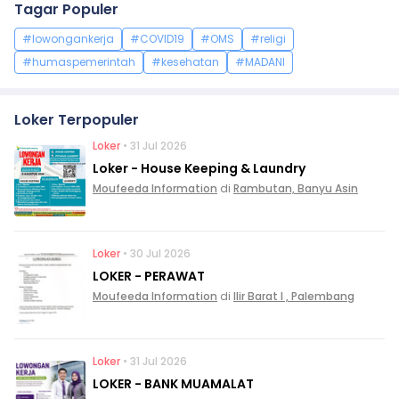
Tagar Populer
#lowongankerja
#COVID19
#OMS
#religi
#humaspemerintah
#kesehatan
#MADANI
Loker Terpopuler
Loker
• 31 Jul 2026
Loker - House Keeping & Laundry
Moufeeda Information
di
Rambutan, Banyu Asin
Loker
• 30 Jul 2026
LOKER - PERAWAT
Moufeeda Information
di
Ilir Barat I , Palembang
Loker
• 31 Jul 2026
LOKER - BANK MUAMALAT