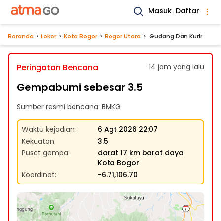
Masuk
Daftar
Beranda
Loker
Kota Bogor
Bogor Utara
Gudang Dan Kurir
Peringatan Bencana
14 jam yang lalu
Gempabumi sebesar 3.5
Sumber resmi bencana: BMKG
Waktu kejadian
:
6 Agt 2026 22:07
Kekuatan
:
3.5
Pusat gempa
:
darat 17 km barat daya
Kota Bogor
Koordinat
:
-6.71,106.70