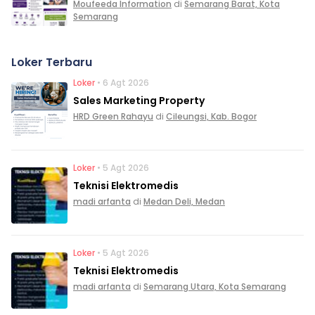
Moufeeda Information
di
Semarang Barat, Kota
Semarang
Loker Terbaru
Loker
• 6 Agt 2026
Sales Marketing Property
HRD Green Rahayu
di
Cileungsi, Kab. Bogor
Loker
• 5 Agt 2026
Teknisi Elektromedis
madi arfanta
di
Medan Deli, Medan
Loker
• 5 Agt 2026
Teknisi Elektromedis
madi arfanta
di
Semarang Utara, Kota Semarang