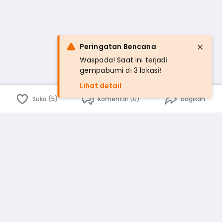
Peringatan Bencana
Waspada! Saat ini terjadi
gempabumi di 3 lokasi!
Lihat detail
Suka (5)
Komentar (0)
Bagikan
Bahasa Indonesia
English
id
www.atmago.com
pr
pr.atmago.com
Facebook
Instagram
Twitter
Blog