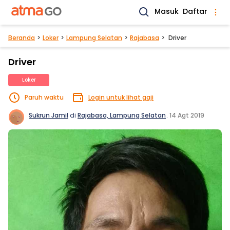
Masuk
Daftar
Beranda
Loker
Lampung Selatan
Rajabasa
Driver
Driver
Loker
Paruh waktu
Login untuk lihat gaji
Sukrun Jamil
di
Rajabasa, Lampung Selatan
.
14 Agt 2019