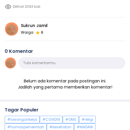
Dilihat 3093 kali
Sukrun Jamil
Warga
8
0 Komentar
Komentar
Tulis komentarmu…
Belum ada komentar pada postingan ini.
Jadilah yang pertama memberikan komentar!
Tagar Populer
#lowongankerja
#COVID19
#OMS
#religi
#humaspemerintah
#kesehatan
#MADANI