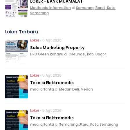
LOKER - BANK MUAMALAT
Moufeeda Information
di
Semarang Barat, Kota
Semarang
Loker Terbaru
Loker
• 6 Agt 2026
Sales Marketing Property
HRD Green Rahayu
di
Cileungsi, Kab. Bogor
Loker
• 5 Agt 2026
Teknisi Elektromedis
madi arfanta
di
Medan Deli, Medan
Loker
• 5 Agt 2026
Teknisi Elektromedis
madi arfanta
di
Semarang Utara, Kota Semarang