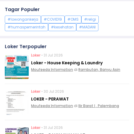
Tagar Populer
#lowongankerja
#COVID19
#OMS
#religi
#humaspemerintah
#kesehatan
#MADANI
Loker Terpopuler
Loker
• 31 Jul 2026
Loker - House Keeping & Laundry
Moufeeda Information
di
Rambutan, Banyu Asin
Loker
• 30 Jul 2026
LOKER - PERAWAT
Moufeeda Information
di
Ilir Barat I , Palembang
Loker
• 31 Jul 2026