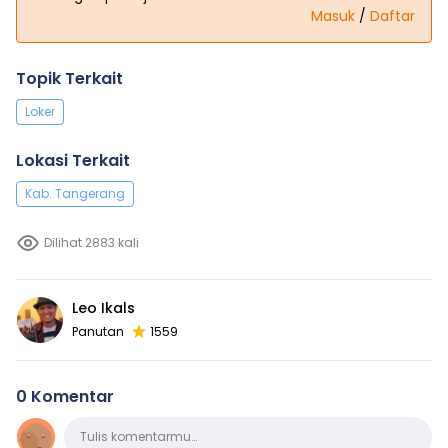
Masuk
/
Daftar
Topik Terkait
Loker
Lokasi Terkait
Kab. Tangerang
Dilihat 2883 kali
Leo Ikals
Panutan
1559
0 Komentar
Komentar
Tulis komentarmu…