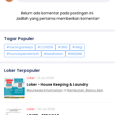
Belum ada komentar pada postingan ini.
Jadilah yang pertama memberikan komentar!
Tagar Populer
#lowongankerja
#COVID19
#OMS
#religi
#humaspemerintah
#kesehatan
#MADANI
Loker Terpopuler
Loker
• 31 Jul 2026
Loker - House Keeping & Laundry
Moufeeda Information
di
Rambutan, Banyu Asin
Loker
• 30 Jul 2026