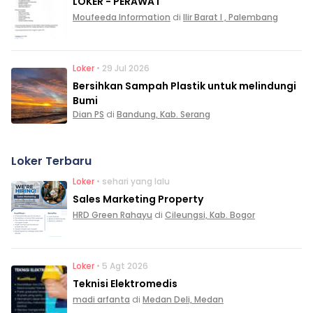
LOKER - PERAWAT
Moufeeda Information
di
Ilir Barat I , Palembang
Loker
• 29 Jul 2026
Bersihkan Sampah Plastik untuk melindungi
Bumi
Dian PS
di
Bandung, Kab. Serang
Loker Terbaru
Loker
• sehari yang lalu
Sales Marketing Property
HRD Green Rahayu
di
Cileungsi, Kab. Bogor
Loker
• 5 Agt 2026
Teknisi Elektromedis
madi arfanta
di
Medan Deli, Medan