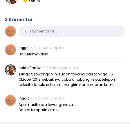
54505
3 Komentar
Komentar
Tulis komentarmu…
Inggit
7 tahun yang lalu
Baik.terimakasih
Indah Pratiwi
7 tahun yang lalu
@Inggit, Lowongan ini sudah tayang dari tanggal 15
Oktober 2019, sebaiknya coba dihubungi lewat telepon
terlebih dahulu sebelum mengirimkan lamaran kamu
Inggit
7 tahun yang lalu
Apa masih ada lowongannya.
Dan di tempatin dimn