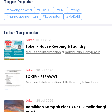
Tagar Populer
#lowongankerja
#COVID19
#OMS
#religi
#humaspemerintah
#kesehatan
#MADANI
Loker Terpopuler
Loker
• 31 Jul 2026
Loker - House Keeping & Laundry
Moufeeda Information
di
Rambutan, Banyu Asin
Loker
• 30 Jul 2026
LOKER - PERAWAT
Moufeeda Information
di
Ilir Barat I , Palembang
Loker
• 29 Jul 2026
Bersihkan Sampah Plastik untuk melindungi