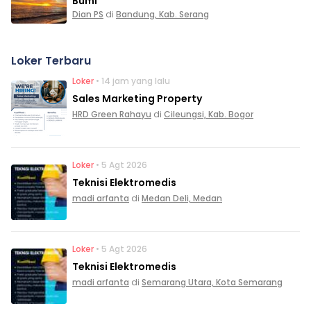
Bumi
Dian PS
di
Bandung, Kab. Serang
Loker Terbaru
Loker
• 14 jam yang lalu
Sales Marketing Property
HRD Green Rahayu
di
Cileungsi, Kab. Bogor
Loker
• 5 Agt 2026
Teknisi Elektromedis
madi arfanta
di
Medan Deli, Medan
Loker
• 5 Agt 2026
Teknisi Elektromedis
madi arfanta
di
Semarang Utara, Kota Semarang