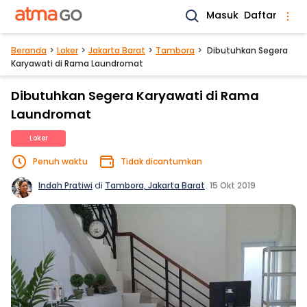
Masuk
Daftar
Beranda
Loker
Jakarta Barat
Tambora
Dibutuhkan Segera
Karyawati di Rama Laundromat
Dibutuhkan Segera Karyawati di Rama
Laundromat
Loker
Penuh waktu
Tidak dicantumkan
Indah Pratiwi
di
Tambora, Jakarta Barat
.
15 Okt 2019