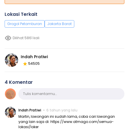
Lokasi Terkait
Grogol Petamburan
Jakarta Barat
Dilihat 5861 kali
Indah Pratiwi
54505
4 Komentar
Komentar
Tulis komentarmu…
Indah Pratiwi
6 tahun yang lalu
Martin, lowongan ini sudah lama, coba cari lowongan
yang lain saja di:
https://www.atmago.com/semua-
lokasi/loker