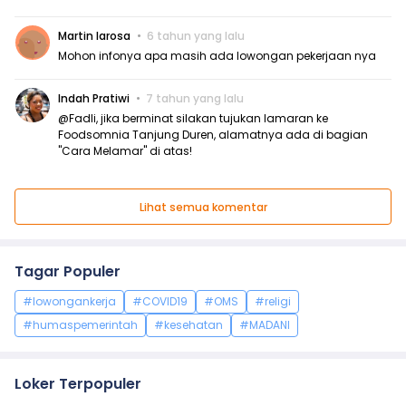
Martin larosa
6 tahun yang lalu
Mohon infonya apa masih ada lowongan pekerjaan nya
Indah Pratiwi
7 tahun yang lalu
@Fadli, jika berminat silakan tujukan lamaran ke
Foodsomnia Tanjung Duren, alamatnya ada di bagian
"Cara Melamar" di atas!
Lihat semua komentar
Tagar Populer
#lowongankerja
#COVID19
#OMS
#religi
#humaspemerintah
#kesehatan
#MADANI
Loker Terpopuler