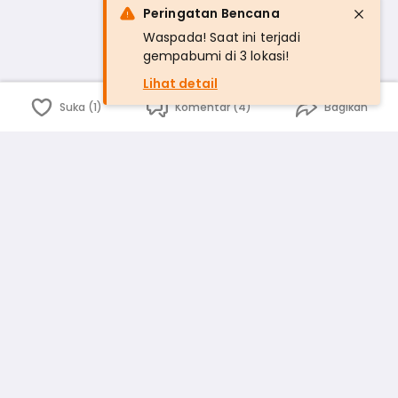
Peringatan Bencana
Waspada! Saat ini terjadi
gempabumi di 3 lokasi!
Lihat detail
Suka (1)
Komentar (4)
Bagikan
Bahasa Indonesia
English
id
www.atmago.com
pr
pr.atmago.com
Facebook
Instagram
Twitter
Blog
Tentang Kami
Media
Kebijakan dan Privasi
Syarat dan Ketentuan
Pedoman Komunitas Warga
Kirim Saran, Kritik dan Masukan dari Warga
Peringkat Pengguna