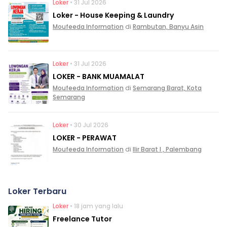
Loker
• 31 Jul 2026
Loker - House Keeping & Laundry
Moufeeda Information
di
Rambutan, Banyu Asin
Loker
• 31 Jul 2026
LOKER - BANK MUAMALAT
Moufeeda Information
di
Semarang Barat, Kota
Semarang
Loker
• 30 Jul 2026
LOKER - PERAWAT
Moufeeda Information
di
Ilir Barat I , Palembang
Loker Terbaru
Loker
• 18 jam yang lalu
Freelance Tutor