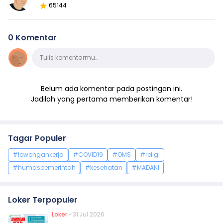
65144
0 Komentar
Komentar
Tulis komentarmu…
Belum ada komentar pada postingan ini.
Jadilah yang pertama memberikan komentar!
Tagar Populer
#lowongankerja
#COVID19
#OMS
#religi
#humaspemerintah
#kesehatan
#MADANI
Loker Terpopuler
Loker
• 31 Jul 2026