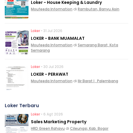
Loker - House Keeping & Laundry
Moufeeda Information
di
Rambutan, Banyu Asin
Loker
• 31 Jul 2026
LOKER - BANK MUAMALAT
Moufeeda Information
di
Semarang Barat, Kota
Semarang
Loker
• 30 Jul 2026
LOKER - PERAWAT
Moufeeda Information
di
Ilir Barat I , Palembang
Loker Terbaru
Loker
• 6 Agt 2026
Sales Marketing Property
HRD Green Rahayu
di
Cileungsi, Kab. Bogor