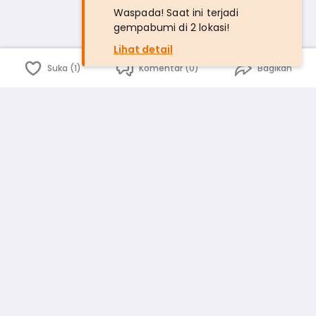
Waspada! Saat ini terjadi
gempabumi di 2 lokasi!
Lihat detail
Suka (1)
Komentar (0)
Bagikan
Bahasa Indonesia
English
id
www.atmago.com
pr
pr.atmago.com
Facebook
Instagram
Twitter
Blog
Tentang Kami
Media
Kebijakan dan Privasi
Syarat dan Ketentuan
Pedoman Komunitas Warga
Kirim Saran, Kritik dan Masukan dari Warga
Peringkat Pengguna