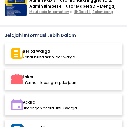
Admin HRD 3. Tutor Bahasa Inggris SD 2.
Admin Bimbel 4. Tutor Mapel SD + Mengaji
Moufeeda Information
di
Ilir Barat I , Palembang
Jelajahi Informasi Lebih Dalam
Berita Warga
Kabar berita terkini dari warga
Loker
Informasi lapangan pekerjaan
Acara
Undangan acara untuk warga