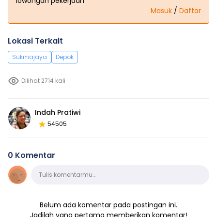
lowongan pekerjaan
Masuk
/
Daftar
Lokasi Terkait
Sukmajaya
Depok
Dilihat 2714 kali
Indah Pratiwi
54505
0 Komentar
Komentar
Tulis komentarmu…
Belum ada komentar pada postingan ini.
Jadilah yang pertama memberikan komentar!