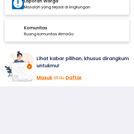
Laporan Warga
Masalah yang terjadi di lingkungan
Komunitas
Ruang komunitas AtmaGo
Lihat kabar pilihan, khusus dirangkum
untukmu!
Masuk
atau
Daftar