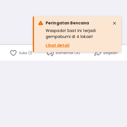
Peringatan Bencana
Waspada! Saat ini terjadi
gempabumi di 4 lokasi!
Lihat detail
Suka (1)
Komentar (4)
Bagikan
Bahasa Indonesia
English
id
www.atmago.com
pr
pr.atmago.com
Facebook
Instagram
Twitter
Blog