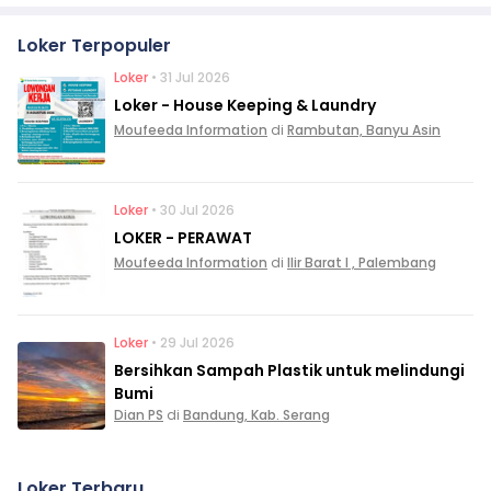
Loker Terpopuler
Loker
• 31 Jul 2026
Loker - House Keeping & Laundry
Moufeeda Information
di
Rambutan, Banyu Asin
Loker
• 30 Jul 2026
LOKER - PERAWAT
Moufeeda Information
di
Ilir Barat I , Palembang
Loker
• 29 Jul 2026
Bersihkan Sampah Plastik untuk melindungi
Bumi
Dian PS
di
Bandung, Kab. Serang
Loker Terbaru