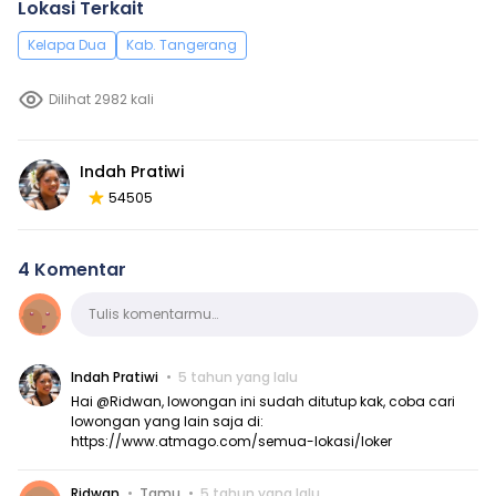
Lokasi Terkait
Kelapa Dua
Kab. Tangerang
Dilihat 2982 kali
Indah Pratiwi
54505
4 Komentar
Komentar
Tulis komentarmu…
Indah Pratiwi
5 tahun yang lalu
Hai @Ridwan, lowongan ini sudah ditutup kak, coba cari
lowongan yang lain saja di:
https://www.atmago.com/semua-lokasi/loker
Ridwan
Tamu
5 tahun yang lalu