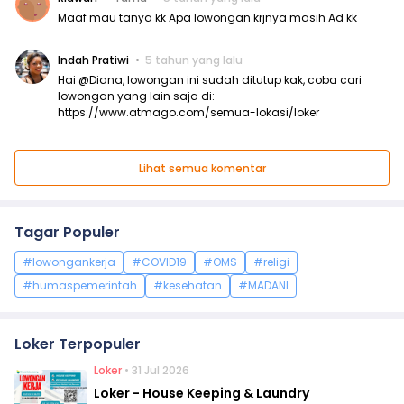
Maaf mau tanya kk Apa lowongan krjnya masih Ad kk
Indah Pratiwi
5 tahun yang lalu
Hai @Diana, lowongan ini sudah ditutup kak, coba cari
lowongan yang lain saja di:
https://www.atmago.com/semua-lokasi/loker
Lihat semua komentar
Tagar Populer
#lowongankerja
#COVID19
#OMS
#religi
#humaspemerintah
#kesehatan
#MADANI
Loker Terpopuler
Loker
• 31 Jul 2026
Loker - House Keeping & Laundry