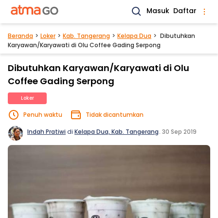
Masuk
Daftar
Beranda
Loker
Kab. Tangerang
Kelapa Dua
Dibutuhkan
Karyawan/Karyawati di Olu Coffee Gading Serpong
Dibutuhkan Karyawan/Karyawati di Olu
Coffee Gading Serpong
Loker
Penuh waktu
Tidak dicantumkan
Indah Pratiwi
di
Kelapa Dua, Kab. Tangerang
.
30 Sep 2019