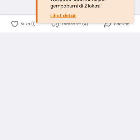
gempabumi di 2 lokasi!
Lihat detail
Suka (1)
Komentar (4)
Bagikan
Bahasa Indonesia
English
id
www.atmago.com
pr
pr.atmago.com
Facebook
Instagram
Twitter
Blog
Tentang Kami
Media
Kebijakan dan Privasi
Syarat dan Ketentuan
Pedoman Komunitas Warga
Kirim Saran, Kritik dan Masukan dari Warga
Peringkat Pengguna
Platform rekanan AtmaGo