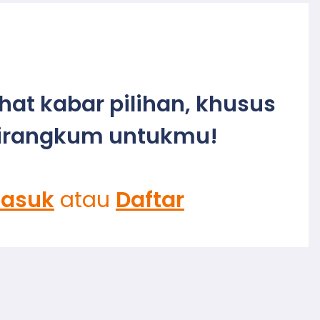
ihat kabar pilihan, khusus
irangkum untukmu!
asuk
atau
Daftar