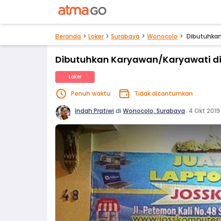
Beranda
Loker
Surabaya
Wonocolo
Dibutuhkan
Dibutuhkan Karyawan/Karyawati di
Loker
Penuh waktu
Tidak dicantumkan
Indah Pratiwi
di
Wonocolo, Surabaya
.
4 Okt 2019