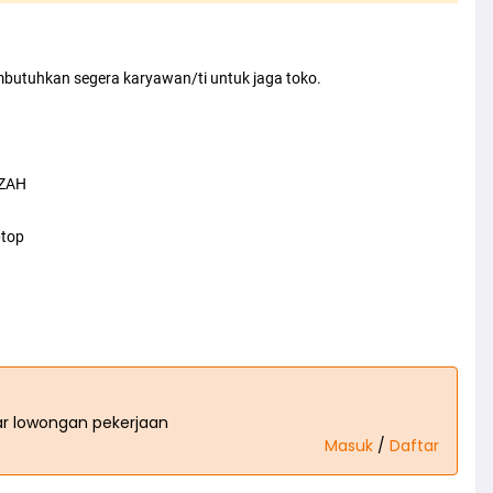
utuhkan segera karyawan/ti untuk jaga toko.
AZAH
ptop
tar lowongan pekerjaan
Masuk
/
Daftar