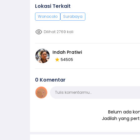
Lokasi Terkait
Wonocolo
Surabaya
Dilihat 2769 kali
Indah Pratiwi
54505
0 Komentar
Komentar
Tulis komentarmu…
Belum ada kom
Jadilah yang pe