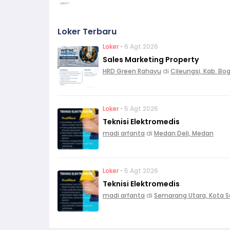
Loker Terbaru
Loker
• 6 Agt 2026
Sales Marketing Property
HRD Green Rahayu
di
Cileungsi, Kab. Bo
Loker
• 5 Agt 2026
Teknisi Elektromedis
madi arfanta
di
Medan Deli, Medan
Loker
• 5 Agt 2026
Teknisi Elektromedis
madi arfanta
di
Semarang Utara, Kota 