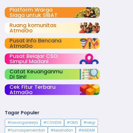
Platform Warga
Siaga untuk SIBAT
Ruang komunitas
AtmaGo
Pusat Info Bencana
AtmaGo
Pusat Belajar CSO
Simpul Madani
Catat Keuanganmu
Di Sini!
Cek Fitur Terbaru
AtmaGo
Tagar Populer
#lowongankerja
#COVID19
#OMS
#religi
#humaspemerintah
#kesehatan
#MADANI