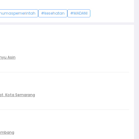
humaspemerintah
#kesehatan
#MADANI
nyu Asin
at, Kota Semarang
Palembang