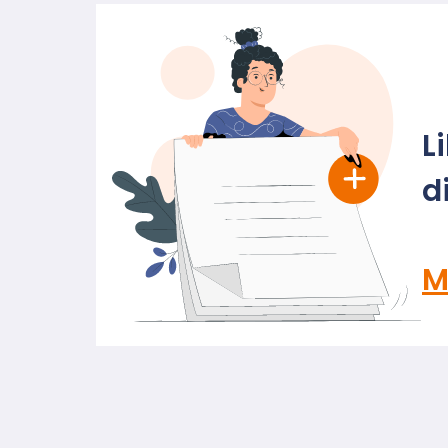
L
d
M