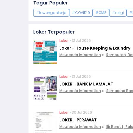
Tagar Populer
#lowongankerja
#COVID19
#OMS
#religi
#
Loker Terpopuler
Loker
• 31 Jul 2026
Loker - House Keeping & Laundry
Moufeeda Information
di
Rambutan, Ba
Loker
• 31 Jul 2026
LOKER - BANK MUAMALAT
Moufeeda Information
di
Semarang Bar
Loker
• 30 Jul 2026
LOKER - PERAWAT
Moufeeda Information
di
Ilir Barat I , 