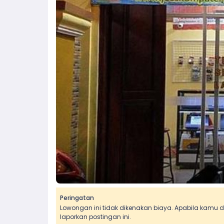
Peringatan
Lowongan ini tidak dikenakan biaya. Apabila kamu
laporkan postingan ini.