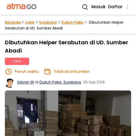
Masuk
Daftar
Beranda
Loker
Surabaya
Dukuh Pakis
Dibutuhkan Helper
Serabutan di UD. Sumber Abadi
Dibutuhkan Helper Serabutan di UD. Sumber
Abadi
Loker
Penuh waktu
Tidak dicantumkan
Gibran W
di
Dukuh Pakis, Surabaya
.
25 Sep 2019