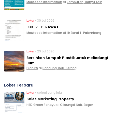
Moufeeda Information
di
Rambutan, Banyu Asin
Loker
• 30 Jul 2026
LOKER - PERAWAT
Moufeeda Information
di
Ilir Barat I , Palembang
Loker
• 29 Jul 2026
Bersihkan Sampah Plastik untuk melindungi
Bumi
Dian PS
di
Bandung, Kab. Serang
Loker Terbaru
Loker
• sehari yang lalu
Sales Marketing Property
HRD Green Rahayu
di
Cileungsi, Kab. Bogor