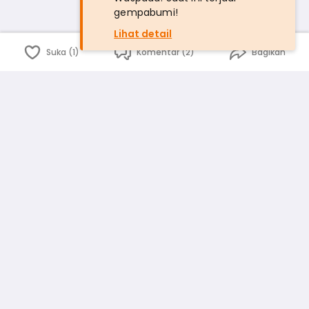
gempabumi!
Lihat detail
Suka (1)
Komentar (2)
Bagikan
Bahasa Indonesia
English
id
www.atmago.com
pr
pr.atmago.com
Facebook
Instagram
Twitter
Blog
Tentang Kami
Media
Kebijakan dan Privasi
Syarat dan Ketentuan
Pedoman Komunitas Warga
Kirim Saran, Kritik dan Masukan dari Warga
Peringkat Pengguna
Platform rekanan AtmaGo