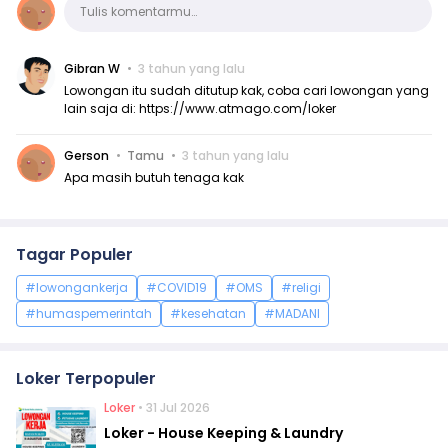
Komentar
Tulis komentarmu…
Gibran W
3 tahun yang lalu
Lowongan itu sudah ditutup kak, coba cari lowongan yang
lain saja di:
https://www.atmago.com/loker
Gerson
Tamu
3 tahun yang lalu
Apa masih butuh tenaga kak
Tagar Populer
#lowongankerja
#COVID19
#OMS
#religi
#humaspemerintah
#kesehatan
#MADANI
Loker Terpopuler
Loker
• 31 Jul 2026
Loker - House Keeping & Laundry