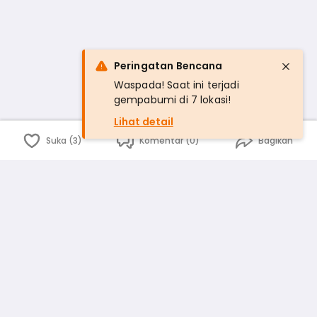
Peringatan Bencana
Waspada! Saat ini terjadi
gempabumi di 7 lokasi!
Lihat detail
Suka (3)
Komentar (0)
Bagikan
Bahasa Indonesia
English
id
www.atmago.com
pr
pr.atmago.com
Facebook
Instagram
Twitter
Blog