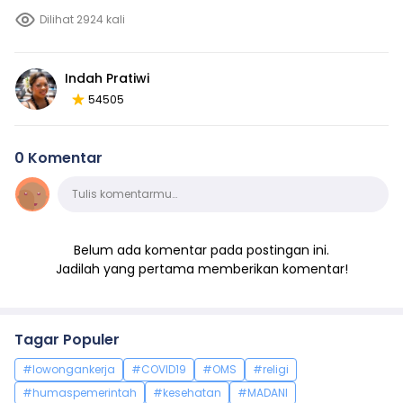
Dilihat 2924 kali
Indah Pratiwi
54505
0 Komentar
Komentar
Tulis komentarmu…
Belum ada komentar pada postingan ini.
Jadilah yang pertama memberikan komentar!
Tagar Populer
#lowongankerja
#COVID19
#OMS
#religi
#humaspemerintah
#kesehatan
#MADANI