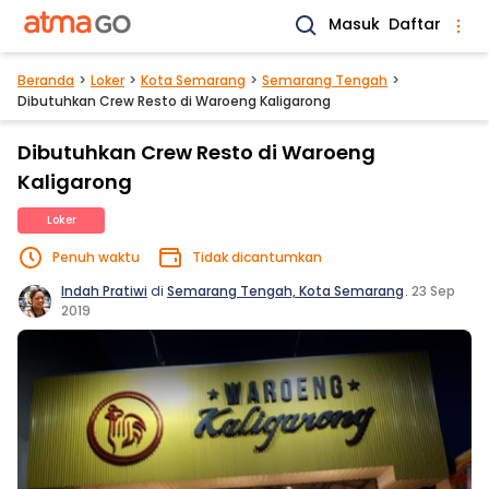
Masuk
Daftar
Beranda
Loker
Kota Semarang
Semarang Tengah
Dibutuhkan Crew Resto di Waroeng Kaligarong
Dibutuhkan Crew Resto di Waroeng
Kaligarong
Loker
Penuh waktu
Tidak dicantumkan
Indah Pratiwi
di
Semarang Tengah, Kota Semarang
.
23 Sep
2019