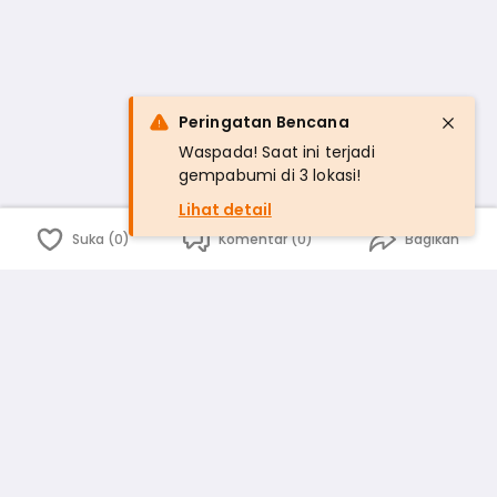
Peringatan Bencana
Waspada! Saat ini terjadi
gempabumi di 3 lokasi!
Lihat detail
Suka (0)
Komentar (0)
Bagikan
Bahasa Indonesia
English
id
www.atmago.com
pr
pr.atmago.com
Facebook
Instagram
Twitter
Blog