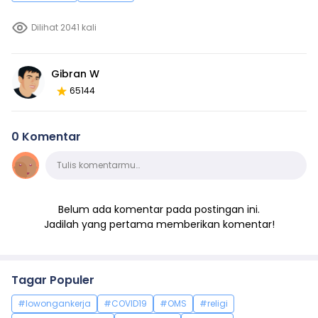
Dilihat 2041 kali
Gibran W
65144
0 Komentar
Komentar
Tulis komentarmu…
Belum ada komentar pada postingan ini.
Jadilah yang pertama memberikan komentar!
Tagar Populer
#lowongankerja
#COVID19
#OMS
#religi