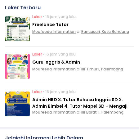
Loker Terbaru
Loker
• 15 jam yang lalu
Freelance Tutor
Moufeeda Information
di
Rancasari, Kota Bandung
Loker
• 16 jam yang lalu
Guru Inggris & Admin
Moufeeda Information
di
Ilir Timur I, Palembang
Loker
• 16 jam yang lalu
Admin HRD 3. Tutor Bahasa Inggris SD 2.
Admin Bimbel 4. Tutor Mapel SD + Mengaji
Moufeeda Information
di
Ilir Barat I , Palembang
Jelajahi Informasi Lebih Dalam