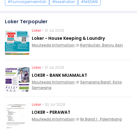
#humaspemerintah
#kesehatan
#MADANI
Loker Terpopuler
Loker
• 31 Jul 2026
Loker - House Keeping & Laundry
Moufeeda Information
di
Rambutan, Banyu Asin
Loker
• 31 Jul 2026
LOKER - BANK MUAMALAT
Moufeeda Information
di
Semarang Barat, Kota
Semarang
Loker
• 30 Jul 2026
LOKER - PERAWAT
Moufeeda Information
di
Ilir Barat I , Palembang