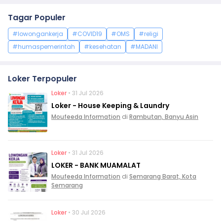
Tagar Populer
#lowongankerja
#COVID19
#OMS
#religi
#humaspemerintah
#kesehatan
#MADANI
Loker Terpopuler
Loker
• 31 Jul 2026
Loker - House Keeping & Laundry
Moufeeda Information
di
Rambutan, Banyu Asin
Loker
• 31 Jul 2026
LOKER - BANK MUAMALAT
Moufeeda Information
di
Semarang Barat, Kota
Semarang
Loker
• 30 Jul 2026