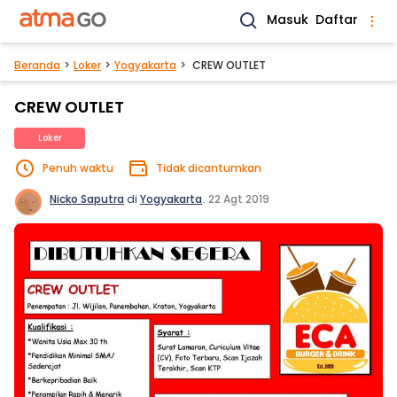
Masuk
Daftar
Beranda
Loker
Yogyakarta
CREW OUTLET
CREW OUTLET
Loker
Penuh waktu
Tidak dicantumkan
Nicko Saputra
di
Yogyakarta
.
22 Agt 2019