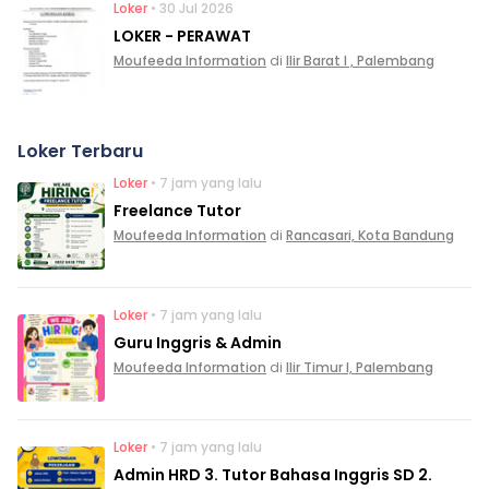
Loker
• 30 Jul 2026
LOKER - PERAWAT
Moufeeda Information
di
Ilir Barat I , Palembang
Loker Terbaru
Loker
• 7 jam yang lalu
Freelance Tutor
Moufeeda Information
di
Rancasari, Kota Bandung
Loker
• 7 jam yang lalu
Guru Inggris & Admin
Moufeeda Information
di
Ilir Timur I, Palembang
Loker
• 7 jam yang lalu
Admin HRD 3. Tutor Bahasa Inggris SD 2.