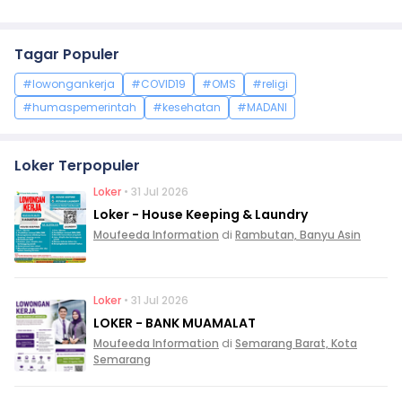
Tagar Populer
#lowongankerja
#COVID19
#OMS
#religi
#humaspemerintah
#kesehatan
#MADANI
Loker Terpopuler
Loker
• 31 Jul 2026
Loker - House Keeping & Laundry
Moufeeda Information
di
Rambutan, Banyu Asin
Loker
• 31 Jul 2026
LOKER - BANK MUAMALAT
Moufeeda Information
di
Semarang Barat, Kota
Semarang