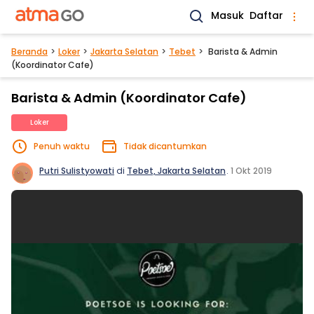
Masuk
Daftar
Beranda
Loker
Jakarta Selatan
Tebet
Barista & Admin
(Koordinator Cafe)
Barista & Admin (Koordinator Cafe)
Loker
Penuh waktu
Tidak dicantumkan
Putri Sulistyowati
di
Tebet, Jakarta Selatan
.
1 Okt 2019