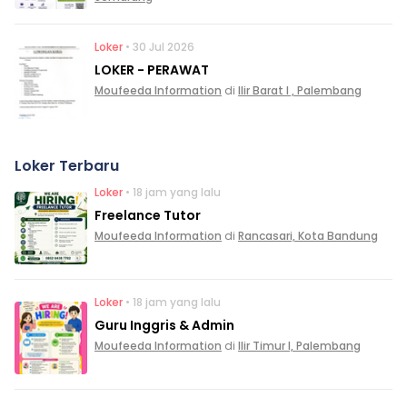
Loker
• 30 Jul 2026
LOKER - PERAWAT
Moufeeda Information
di
Ilir Barat I , Palembang
Loker Terbaru
Loker
• 18 jam yang lalu
Freelance Tutor
Moufeeda Information
di
Rancasari, Kota Bandung
Loker
• 18 jam yang lalu
Guru Inggris & Admin
Moufeeda Information
di
Ilir Timur I, Palembang