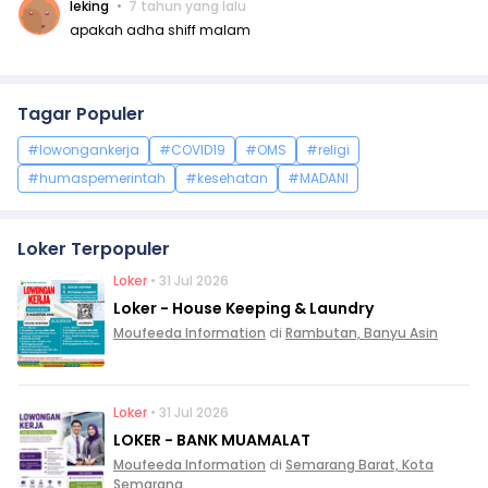
leking
7 tahun yang lalu
apakah adha shiff malam
Tagar Populer
#lowongankerja
#COVID19
#OMS
#religi
#humaspemerintah
#kesehatan
#MADANI
Loker Terpopuler
Loker
• 31 Jul 2026
Loker - House Keeping & Laundry
Moufeeda Information
di
Rambutan, Banyu Asin
Loker
• 31 Jul 2026
LOKER - BANK MUAMALAT
Moufeeda Information
di
Semarang Barat, Kota
Semarang