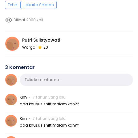
Tebet
Jakarta Selatan
Dilihat 2000 kali
Putri Sulistyowati
Warga
20
3 Komentar
Komentar
Tulis komentarmu…
Kim
7 tahun yang lalu
ada khusus shift malam kah??
Kim
7 tahun yang lalu
ada khusus shift malam kah??