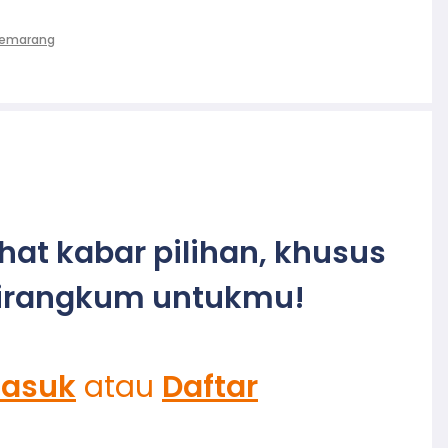
Semarang
ihat kabar pilihan, khusus
irangkum untukmu!
asuk
atau
Daftar