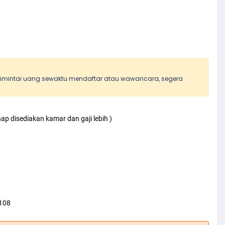
 dimintai uang sewaktu mendaftar atau wawancara, segera
p disediakan kamar dan gaji lebih )
-108