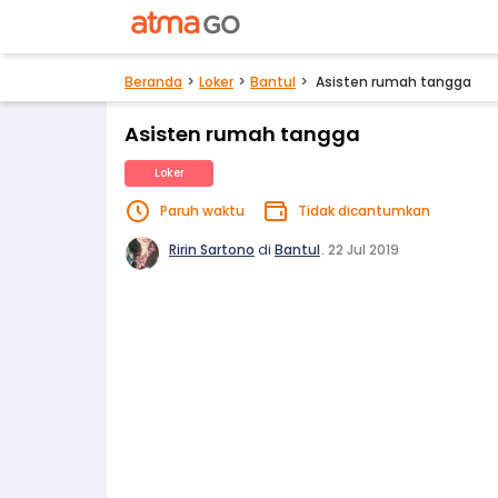
Beranda
Loker
Bantul
Asisten rumah tangga
Asisten rumah tangga
Loker
Paruh waktu
Tidak dicantumkan
Ririn Sartono
di
Bantul
.
22 Jul 2019