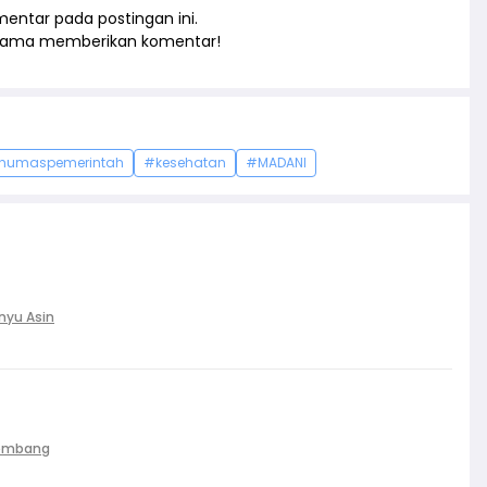
entar pada postingan ini.
rtama memberikan komentar!
humaspemerintah
#kesehatan
#MADANI
nyu Asin
Palembang