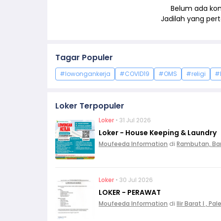
Belum ada kom
Jadilah yang pe
Tagar Populer
#lowongankerja
#COVID19
#OMS
#religi
#
Loker Terpopuler
Loker
• 31 Jul 2026
Loker - House Keeping & Laundry
Moufeeda Information
di
Rambutan, Ba
Loker
• 30 Jul 2026
LOKER - PERAWAT
Moufeeda Information
di
Ilir Barat I , 