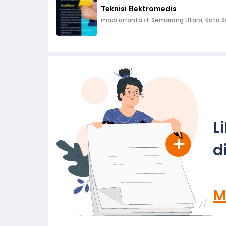
Teknisi Elektromedis
madi arfanta
di
Semarang Utara, Kota 
L
d
M