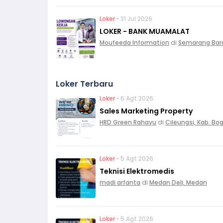
Loker
• 31 Jul 2026
LOKER - BANK MUAMALAT
Moufeeda Information
di
Semarang Bar
Loker Terbaru
Loker
• 6 Agt 2026
Sales Marketing Property
HRD Green Rahayu
di
Cileungsi, Kab. Bo
Loker
• 5 Agt 2026
Teknisi Elektromedis
madi arfanta
di
Medan Deli, Medan
Loker
• 5 Agt 2026