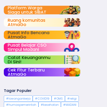
Platform Warga
Siaga untuk SIBAT
Ruang komunitas
AtmaGo
Pusat Info Bencana
AtmaGo
Pusat Belajar CSO
Simpul Madani
Catat Keuanganmu
Di Sini!
Cek Fitur Terbaru
AtmaGo
Tagar Populer
#lowongankerja
#COVID19
#OMS
#religi
#humaspemerintah
#kesehatan
#MADANI