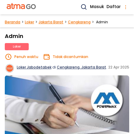
Masuk
Daftar
Beranda
Loker
Jakarta Barat
Cengkareng
Admin
Admin
Loker
Penuh waktu
Tidak dicantumkan
Loker Jabodetabek
di
Cengkareng, Jakarta Barat
.
22 Apr 2025