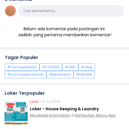
Komentar
Tulis komentarmu…
Belum ada komentar pada postingan ini.
Jadilah yang pertama memberikan komentar!
Tagar Populer
#lowongankerja
#COVID19
#OMS
#religi
#humaspemerintah
#kesehatan
#MADANI
Loker Terpopuler
Loker
• 31 Jul 2026
Loker - House Keeping & Laundry
Moufeeda Information
di
Rambutan, Banyu Asin