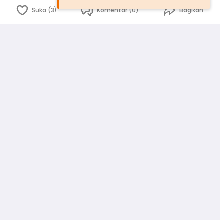
Suka (3)
Komentar (0)
Bagikan
Bahasa Indonesia
English
id
www.atmago.com
pr
pr.atmago.com
Facebook
Instagram
Twitter
Blog
Tentang Kami
Media
Kebijakan dan Privasi
Syarat dan Ketentuan
Pedoman Komunitas Warga
Kirim Saran, Kritik dan Masukan dari Warga
Peringkat Pengguna
Platform rekanan AtmaGo