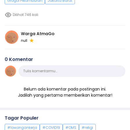
Grogol Petamburan
Jakarta Barat
Dilihat 746 kali
Warga AtmaGo
null
0 Komentar
Komentar
Tulis komentarmu…
Belum ada komentar pada postingan ini.
Jadilah yang pertama memberikan komentar!
Tagar Populer
#lowongankerja
#COVID19
#OMS
#religi