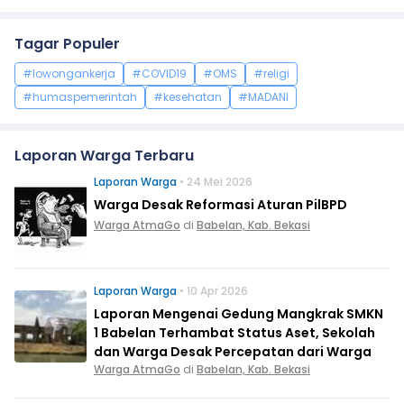
Tagar Populer
#lowongankerja
#COVID19
#OMS
#religi
#humaspemerintah
#kesehatan
#MADANI
Laporan Warga Terbaru
Laporan Warga
• 24 Mei 2026
Warga Desak Reformasi Aturan PilBPD
Warga AtmaGo
di
Babelan, Kab. Bekasi
Laporan Warga
• 10 Apr 2026
Laporan Mengenai Gedung Mangkrak SMKN
1 Babelan Terhambat Status Aset, Sekolah
dan Warga Desak Percepatan dari Warga
Warga AtmaGo
di
Babelan, Kab. Bekasi