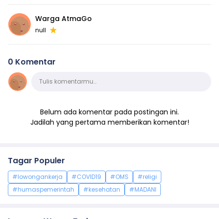
Warga AtmaGo
null
0 Komentar
Komentar
Tulis komentarmu…
Belum ada komentar pada postingan ini.
Jadilah yang pertama memberikan komentar!
Tagar Populer
#lowongankerja
#COVID19
#OMS
#religi
#humaspemerintah
#kesehatan
#MADANI