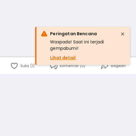
Peringatan Bencana
Waspada! Saat ini terjadi
gempabumi!
Lihat detail
Suka (1)
Komentar (0)
Bagikan
Bahasa Indonesia
English
id
www.atmago.com
pr
pr.atmago.com
Facebook
Instagram
Twitter
Blog