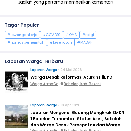
Jadilah yang pertama memberikan komentar!
Tagar Populer
#lowongankerja
#COVID19
#OMS
#religi
#humaspemerintah
#kesehatan
#MADANI
Laporan Warga Terbaru
Laporan Warga
• 24 Mei 2026
Warga Desak Reformasi Aturan PilBPD
Warga AtmaGo
di
Babelan, Kab. Bekasi
Laporan Warga
• 10 Apr 2026
Laporan Mengenai Gedung Mangkrak SMKN
1 Babelan Terhambat Status Aset, Sekolah
dan Warga Desak Percepatan dari Warga
Warga AtmaGo
di
Babelan, Kab. Bekasi