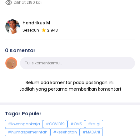
Dilihat 2190 kali
Hendrikus M
Sesepuh
21943
0 Komentar
Komentar
Tulis komentarmu…
Belum ada komentar pada postingan ini.
Jadilah yang pertama memberikan komentar!
Tagar Populer
#lowongankerja
#COVID19
#OMS
#religi
#humaspemerintah
#kesehatan
#MADANI