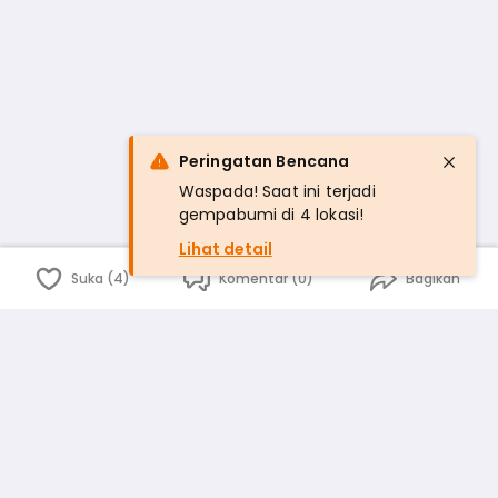
Peringatan Bencana
Waspada! Saat ini terjadi
gempabumi di 4 lokasi!
Lihat detail
Suka (4)
Komentar (0)
Bagikan
Bahasa Indonesia
English
id
www.atmago.com
pr
pr.atmago.com