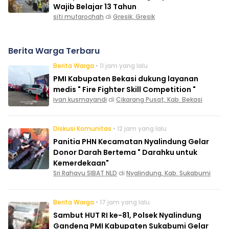
Wajib Belajar 13 Tahun
siti mufarochah
di
Gresik, Gresik
Berita Warga Terbaru
Berita Warga
• 11 jam yang lalu
PMI Kabupaten Bekasi dukung layanan
medis " Fire Fighter Skill Competition "
ivan kusmayandi
di
Cikarang Pusat, Kab. Bekasi
Diskusi Komunitas
• 12 jam yang lalu
Panitia PHN Kecamatan Nyalindung Gelar
Donor Darah Bertema " Darahku untuk
Kemerdekaan"
Sri Rahayu SIBAT NLD
di
Nyalindung, Kab. Sukabumi
Berita Warga
• 17 jam yang lalu
Sambut HUT RI ke-81, Polsek Nyalindung
Gandeng PMI Kabupaten Sukabumi Gelar