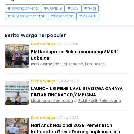
#lowongankerja
#COVID19
#OMS
#religi
#humaspemerintah
#kesehatan
#MADANI
Berita Warga Terpopuler
Berita Warga
• 23 Jul 2026
PMI Kabupaten Bekasi sambangi SMKN 1
Babelan
ivan kusmayandi
di
Babelan, Kab. Bekasi
Berita Warga
• 24 Jul 2026
LAUNCHING PEMBINAAN BEASISWA CAHAYA
PINTAR TINGKAT SD/SMP/SMA
Moufeeda Information
di
Bukit Kecil , Palembang
Berita Warga
• 27 Jul 2026
Hari Anak Nasional 2026: Pemerintah
Kabupaten Gresik Dorong Implementasi