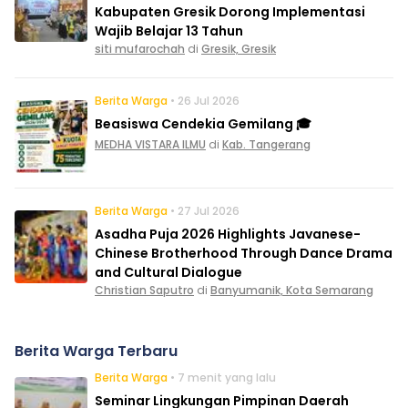
Kabupaten Gresik Dorong Implementasi
Wajib Belajar 13 Tahun
siti mufarochah
di
Gresik, Gresik
Berita Warga
• 26 Jul 2026
Beasiswa Cendekia Gemilang 🎓
MEDHA VISTARA ILMU
di
Kab. Tangerang
Berita Warga
• 27 Jul 2026
Asadha Puja 2026 Highlights Javanese-
Chinese Brotherhood Through Dance Drama
and Cultural Dialogue
Christian Saputro
di
Banyumanik, Kota Semarang
Berita Warga Terbaru
Berita Warga
• 7 menit yang lalu
Seminar Lingkungan Pimpinan Daerah