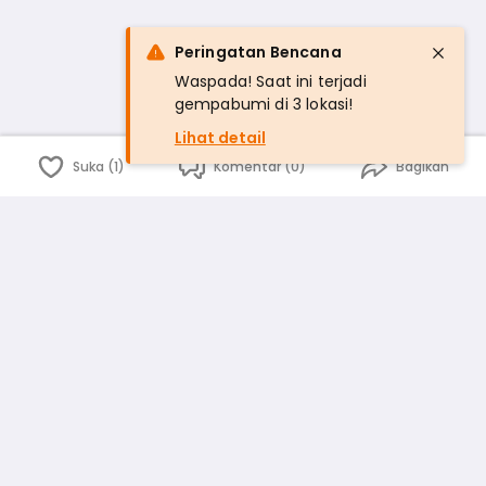
Peringatan Bencana
Waspada! Saat ini terjadi
gempabumi di 3 lokasi!
Lihat detail
Suka (1)
Komentar (0)
Bagikan
Bahasa Indonesia
English
id
www.atmago.com
pr
pr.atmago.com
Facebook
Instagram
Twitter
Blog
Tentang Kami
Media
Kebijakan dan Privasi
Syarat dan Ketentuan
Pedoman Komunitas Warga