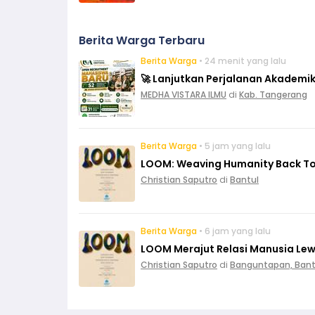
Berita Warga Terbaru
Berita Warga
• 24 menit yang lalu
🚀 Lanjutkan Perjalanan Akademik
MEDHA VISTARA ILMU
di
Kab. Tangerang
Berita Warga
• 5 jam yang lalu
LOOM: Weaving Humanity Back To
Christian Saputro
di
Bantul
Berita Warga
• 6 jam yang lalu
LOOM Merajut Relasi Manusia Le
Christian Saputro
di
Banguntapan, Bant