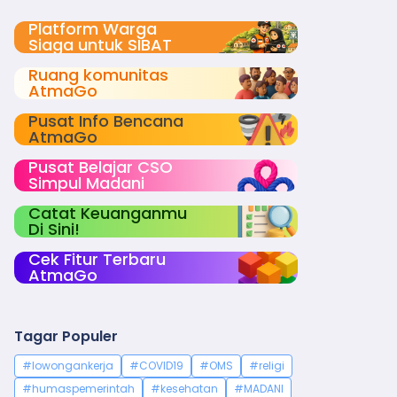
Platform Warga
Siaga untuk SIBAT
Ruang komunitas
AtmaGo
Pusat Info Bencana
AtmaGo
Pusat Belajar CSO
Simpul Madani
Catat Keuanganmu
Di Sini!
Cek Fitur Terbaru
AtmaGo
Tagar Populer
#lowongankerja
#COVID19
#OMS
#religi
#humaspemerintah
#kesehatan
#MADANI