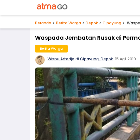
Beranda
Berita Warga
Depok
Cipayung
Waspa
Waspada Jembatan Rusak di Perm
Berita Warga
Wisnu Artedjo
di
Cipayung, Depok
.
15 Agt 2019