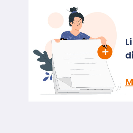
L
d
M