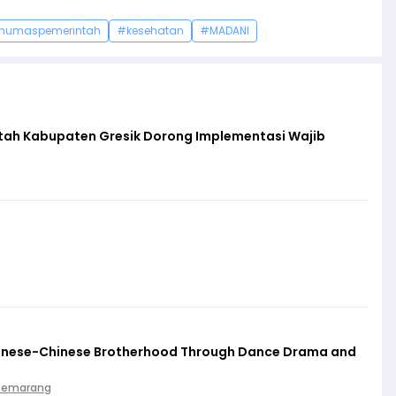
humaspemerintah
#kesehatan
#MADANI
ntah Kabupaten Gresik Dorong Implementasi Wajib
vanese-Chinese Brotherhood Through Dance Drama and
 Semarang