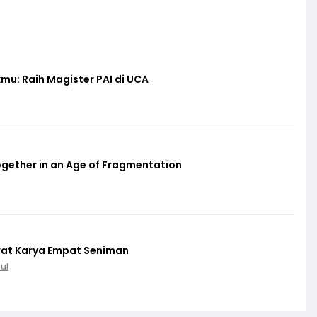
mu: Raih Magister PAI di UCA
gether in an Age of Fragmentation
wat Karya Empat Seniman
ul