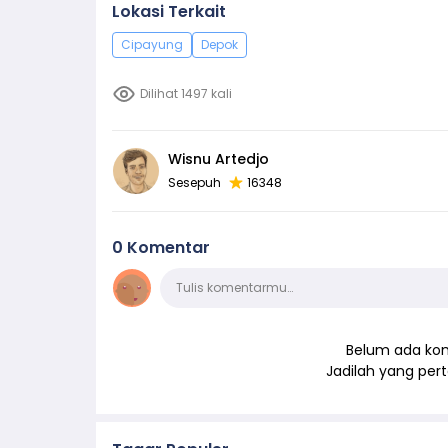
Lokasi Terkait
Cipayung
Depok
Dilihat 1497 kali
Wisnu Artedjo
Sesepuh
16348
0 Komentar
Komentar
Tulis komentarmu…
Belum ada kom
Jadilah yang pe