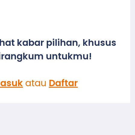
ihat kabar pilihan, khusus
irangkum untukmu!
asuk
atau
Daftar