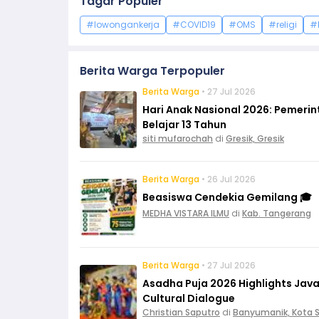
Tagar Populer
#lowongankerja
#COVID19
#OMS
#religi
#
Berita Warga Terpopuler
Berita Warga
• 27 Jul 2026
Hari Anak Nasional 2026: Pemeri
Belajar 13 Tahun
siti mufarochah
di
Gresik, Gresik
Berita Warga
• 26 Jul 2026
Beasiswa Cendekia Gemilang 🎓
MEDHA VISTARA ILMU
di
Kab. Tangerang
Berita Warga
• 27 Jul 2026
Asadha Puja 2026 Highlights Ja
Cultural Dialogue
Christian Saputro
di
Banyumanik, Kota