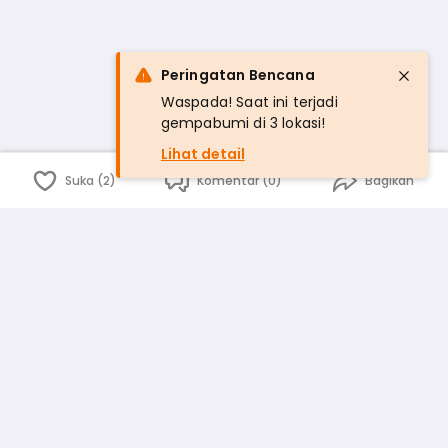
Peringatan Bencana
Waspada! Saat ini terjadi
gempabumi di 3 lokasi!
Lihat detail
Suka (2)
Komentar (0)
Bagikan
Bahasa Indonesia
English
id
www.atmago.com
pr
pr.atmago.com
Facebook
Instagram
Twitter
Blog
Tentang Kami
Media
Kebijakan dan Privasi