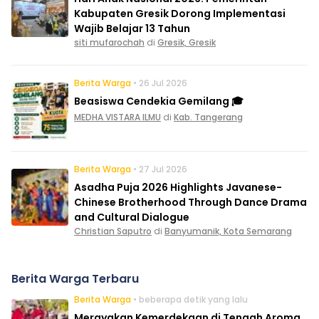
Kabupaten Gresik Dorong Implementasi
Wajib Belajar 13 Tahun
siti mufarochah
di
Gresik, Gresik
Berita Warga
• 26 Jul 2026
Beasiswa Cendekia Gemilang 🎓
MEDHA VISTARA ILMU
di
Kab. Tangerang
Berita Warga
• 27 Jul 2026
Asadha Puja 2026 Highlights Javanese-
Chinese Brotherhood Through Dance Drama
and Cultural Dialogue
Christian Saputro
di
Banyumanik, Kota Semarang
Berita Warga Terbaru
Berita Warga
• beberapa detik yang lalu
Merayakan Kemerdekaan di Tengah Aroma