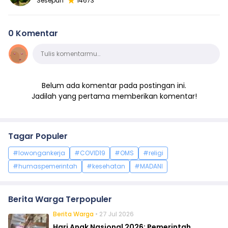
Sesepuh
14673
0 Komentar
Komentar
Tulis komentarmu…
Belum ada komentar pada postingan ini.
Jadilah yang pertama memberikan komentar!
Tagar Populer
#lowongankerja
#COVID19
#OMS
#religi
#humaspemerintah
#kesehatan
#MADANI
Berita Warga Terpopuler
Berita Warga
• 27 Jul 2026
Hari Anak Nasional 2026: Pemerintah