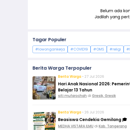
Belum ada kom
Jadilah yang pe
Tagar Populer
#lowongankerja
#COVID19
#OMS
#religi
#
Berita Warga Terpopuler
Berita Warga
• 27 Jul 2026
Hari Anak Nasional 2026: Pemeri
Belajar 13 Tahun
siti mufarochah
di
Gresik, Gresik
Berita Warga
• 26 Jul 2026
Beasiswa Cendekia Gemilang 🎓
MEDHA VISTARA ILMU
di
Kab. Tangerang