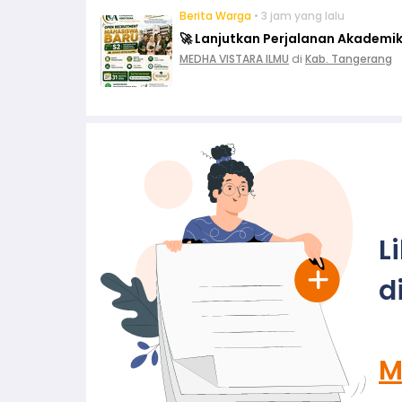
Berita Warga
• 3 jam yang lalu
🚀 Lanjutkan Perjalanan Akademik
MEDHA VISTARA ILMU
di
Kab. Tangerang
L
d
M