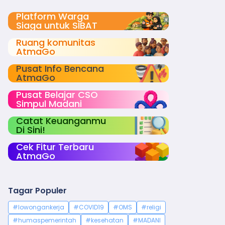
Platform Warga
Siaga untuk SIBAT
Ruang komunitas
AtmaGo
Pusat Info Bencana
AtmaGo
Pusat Belajar CSO
Simpul Madani
Catat Keuanganmu
Di Sini!
Cek Fitur Terbaru
AtmaGo
Tagar Populer
#lowongankerja
#COVID19
#OMS
#religi
#humaspemerintah
#kesehatan
#MADANI