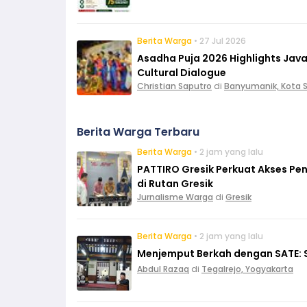
Berita Warga
• 27 Jul 2026
Asadha Puja 2026 Highlights Ja
Cultural Dialogue
Christian Saputro
di
Banyumanik, Kota
Berita Warga Terbaru
Berita Warga
• 2 jam yang lalu
PATTIRO Gresik Perkuat Akses Pe
di Rutan Gresik
Jurnalisme Warga
di
Gresik
Berita Warga
• 2 jam yang lalu
Menjemput Berkah dengan SATE: S
Abdul Razaq
di
Tegalrejo, Yogyakarta