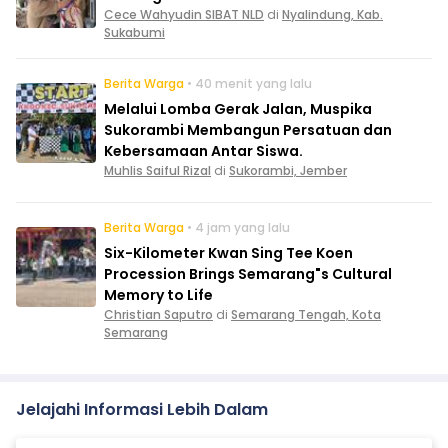
Cece Wahyudin SIBAT NLD
di
Nyalindung, Kab.
Sukabumi
Berita Warga
• 40 menit yang lalu
Melalui Lomba Gerak Jalan, Muspika
Sukorambi Membangun Persatuan dan
Kebersamaan Antar Siswa.
Muhlis Saiful Rizal
di
Sukorambi, Jember
Berita Warga
• 4 jam yang lalu
Six-Kilometer Kwan Sing Tee Koen
Procession Brings Semarang"s Cultural
Memory to Life
Christian Saputro
di
Semarang Tengah, Kota
Semarang
Jelajahi Informasi Lebih Dalam