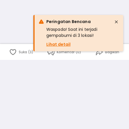
Peringatan Bencana
Waspada! Saat ini terjadi
gempabumi di 3 lokasi!
Lihat detail
Suka (3)
Komentar (0)
Bagikan
Bahasa Indonesia
English
id
www.atmago.com
pr
pr.atmago.com
Facebook
Instagram
Twitter
Blog
Tentang Kami
Media
Kebijakan dan Privasi