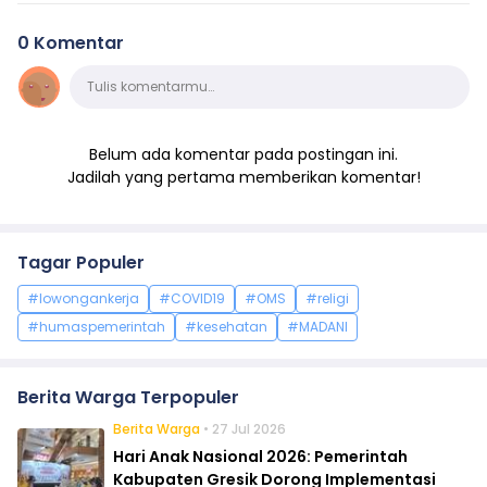
0 Komentar
Komentar
Tulis komentarmu…
Belum ada komentar pada postingan ini.
Jadilah yang pertama memberikan komentar!
Tagar Populer
#lowongankerja
#COVID19
#OMS
#religi
#humaspemerintah
#kesehatan
#MADANI
Berita Warga Terpopuler
Berita Warga
• 27 Jul 2026
Hari Anak Nasional 2026: Pemerintah
Kabupaten Gresik Dorong Implementasi