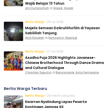
Wajib Belajar 13 Tahun
siti mufarochah
di
Gresik, Gresik
Berita Warga
• 29 Jul 2026
Majelis Semaan DzikrulGhofilin di Yayasan
Sabilillah Tanjung
Anni Rosidah
di
Kertosono, Nganjuk
Berita Warga
• 27 Jul 2026
Asadha Puja 2026 Highlights Javanese-
Chinese Brotherhood Through Dance Drama
and Cultural Dialogue
Christian Saputro
di
Banyumanik, Kota Semarang
Berita Warga Terbaru
Berita Warga
• 30 menit yang lalu
Kwarran Nyalindung Lepas Peserta
Kontingen Jamnas XII