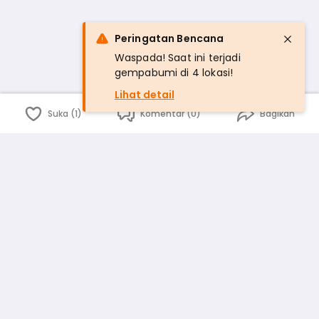
Peringatan Bencana
Waspada! Saat ini terjadi
gempabumi di 4 lokasi!
Lihat detail
Suka (1)
Komentar (0)
Bagikan
Bahasa Indonesia
English
id
www.atmago.com
pr
pr.atmago.com
Facebook
Instagram
Twitter
Blog
Tentang Kami
Media
Kebijakan dan Privasi
Syarat dan Ketentuan
Pedoman Komunitas Warga