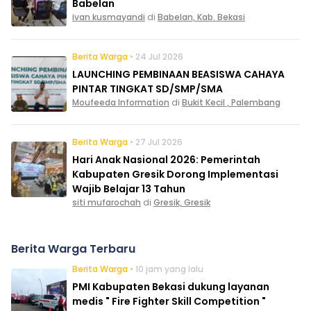
Babelan
ivan kusmayandi
di
Babelan, Kab. Bekasi
Berita Warga
• 24 Jul 2026
LAUNCHING PEMBINAAN BEASISWA CAHAYA
PINTAR TINGKAT SD/SMP/SMA
Moufeeda Information
di
Bukit Kecil , Palembang
Berita Warga
• 27 Jul 2026
Hari Anak Nasional 2026: Pemerintah
Kabupaten Gresik Dorong Implementasi
Wajib Belajar 13 Tahun
siti mufarochah
di
Gresik, Gresik
Berita Warga Terbaru
Berita Warga
• 10 jam yang lalu
PMI Kabupaten Bekasi dukung layanan
medis " Fire Fighter Skill Competition "