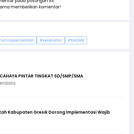
entar pada postingan ini.
rtama memberikan komentar!
humaspemerintah
#kesehatan
#MADANI
 CAHAYA PINTAR TINGKAT SD/SMP/SMA
Palembang
ntah Kabupaten Gresik Dorong Implementasi Wajib