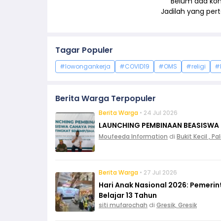
Belum ada kom
Jadilah yang pe
Tagar Populer
#lowongankerja
#COVID19
#OMS
#religi
#
Berita Warga Terpopuler
Berita Warga
• 24 Jul 2026
LAUNCHING PEMBINAAN BEASISWA
Moufeeda Information
di
Bukit Kecil , 
Berita Warga
• 27 Jul 2026
Hari Anak Nasional 2026: Pemeri
Belajar 13 Tahun
siti mufarochah
di
Gresik, Gresik