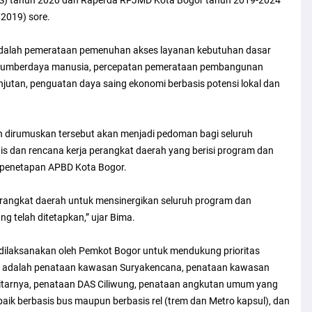
2019) sore.
adalah pemerataan pemenuhan akses layanan kebutuhan dasar
g sumberdaya manusia, percepatan pemerataan pembangunan
jutan, penguatan daya saing ekonomi berbasis potensi lokal dan
ah dirumuskan tersebut akan menjadi pedoman bagi seluruh
s dan rencana kerja perangkat daerah yang berisi program dan
i penetapan APBD Kota Bogor.
erangkat daerah untuk mensinergikan seluruh program dan
g telah ditetapkan,” ujar Bima.
n dilaksanakan oleh Pemkot Bogor untuk mendukung prioritas
a adalah penataan kawasan Suryakencana, penataan kawasan
ekitarnya, penataan DAS Ciliwung, penataan angkutan umum yang
k berbasis bus maupun berbasis rel (trem dan Metro kapsul), dan