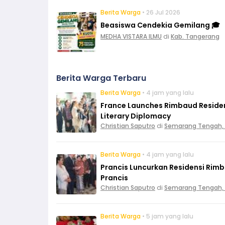
Berita Warga
• 26 Jul 2026
Beasiswa Cendekia Gemilang 🎓
MEDHA VISTARA ILMU
di
Kab. Tangerang
Berita Warga Terbaru
Berita Warga
• 4 jam yang lalu
France Launches Rimbaud Residen
Literary Diplomacy
Christian Saputro
di
Semarang Tengah,
Berita Warga
• 4 jam yang lalu
Prancis Luncurkan Residensi Rim
Prancis
Christian Saputro
di
Semarang Tengah,
Berita Warga
• 5 jam yang lalu