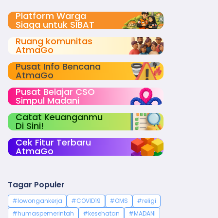
Platform Warga
Siaga untuk SIBAT
Ruang komunitas
AtmaGo
Pusat Info Bencana
AtmaGo
Pusat Belajar CSO
Simpul Madani
Catat Keuanganmu
Di Sini!
Cek Fitur Terbaru
AtmaGo
Tagar Populer
#lowongankerja
#COVID19
#OMS
#religi
#humaspemerintah
#kesehatan
#MADANI