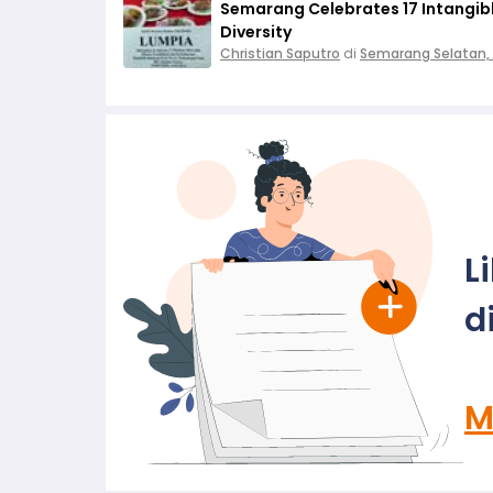
Semarang Celebrates 17 Intangible
Diversity
Christian Saputro
di
Semarang Selatan,
L
d
M