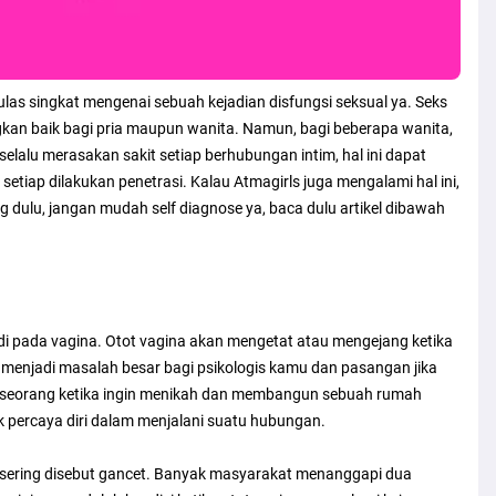
 ulas singkat mengenai sebuah kejadian disfungsi seksual ya. Seks
n baik bagi pria maupun wanita. Namun, bagi beberapa wanita,
lalu merasakan sakit setiap berhubungan intim, hal ini dapat
tiap dilakukan penetrasi. Kalau Atmagirls juga mengalami hal ini,
 dulu, jangan mudah self diagnose ya, baca dulu artikel dibawah
adi pada vagina. Otot vagina akan mengetat atau mengejang ketika
 menjadi masalah besar bagi psikologis kamu dan pasangan jika
seseorang ketika ingin menikah dan membangun sebuah rumah
 percaya diri dalam menjalani suatu hubungan.
g sering disebut gancet. Banyak masyarakat menanggapi dua