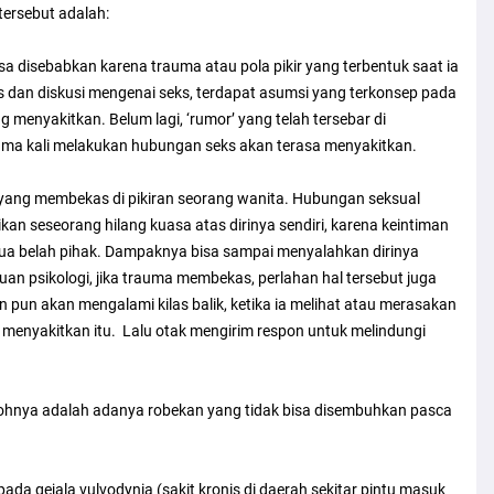
tersebut adalah:
isa disebabkan karena trauma atau pola pikir yang terbentuk saat ia
s dan diskusi mengenai seks, terdapat asumsi yang terkonsep pada
 menyakitkan. Belum lagi, ‘rumor’ yang telah tersebar di
rtama kali melakukan hubungan seks akan terasa menyakitkan.
 yang membekas di pikiran seorang wanita. Hubungan seksual
kan seseorang hilang kuasa atas dirinya sendiri, karena keintiman
dua belah pihak. Dampaknya bisa sampai menyalahkan dirinya
an psikologi, jika trauma membekas, perlahan hal tersebut juga
pun akan mengalami kilas balik, ketika ia melihat atau merasakan
 menyakitkan itu. Lalu otak mengirim respon untuk melindungi
ntohnya adalah adanya robekan yang tidak bisa disembuhkan pasca
pada gejala vulvodynia (sakit kronis di daerah sekitar pintu masuk