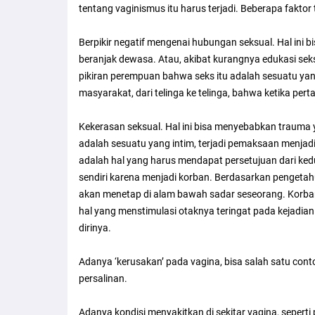
tentang vaginismus itu harus terjadi. Beberapa faktor 
Berpikir negatif mengenai hubungan seksual. Hal ini b
beranjak dewasa. Atau, akibat kurangnya edukasi sek
pikiran perempuan bahwa seks itu adalah sesuatu yang
masyarakat, dari telinga ke telinga, bahwa ketika pe
Kekerasan seksual. Hal ini bisa menyebabkan trauma
adalah sesuatu yang intim, terjadi pemaksaan menjadi
adalah hal yang harus mendapat persetujuan dari ke
sendiri karena menjadi korban. Berdasarkan pengetahu
akan menetap di alam bawah sadar seseorang. Korban 
hal yang menstimulasi otaknya teringat pada kejadian
dirinya.
Adanya ‘kerusakan’ pada vagina, bisa salah satu co
persalinan.
Adanya kondisi menyakitkan di sekitar vagina, seperti 