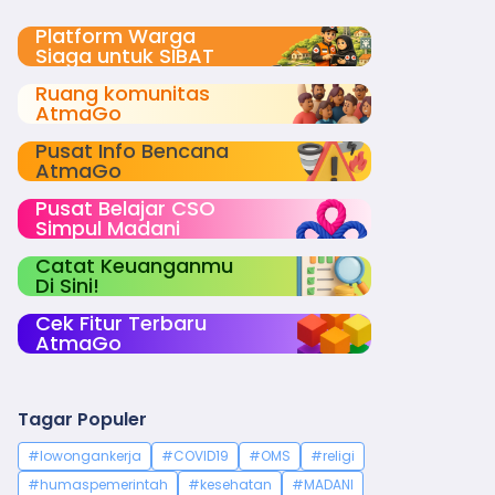
Platform Warga
Siaga untuk SIBAT
Ruang komunitas
AtmaGo
Pusat Info Bencana
AtmaGo
Pusat Belajar CSO
Simpul Madani
Catat Keuanganmu
Di Sini!
Cek Fitur Terbaru
AtmaGo
Tagar Populer
#lowongankerja
#COVID19
#OMS
#religi
#humaspemerintah
#kesehatan
#MADANI