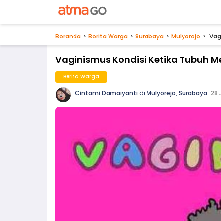
Beranda
Berita Warga
Surabaya
Mulyorejo
Vag
Vaginismus Kondisi Ketika Tubuh 
Berita Warga
Cintami Damaiyanti
di
Mulyorejo, Surabaya
.
28 