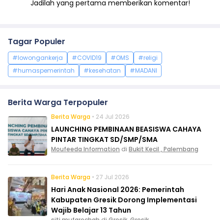
Jadilah yang pertama memberikan komentar!
Tagar Populer
#lowongankerja
#COVID19
#OMS
#religi
#humaspemerintah
#kesehatan
#MADANI
Berita Warga Terpopuler
Berita Warga
• 24 Jul 2026
LAUNCHING PEMBINAAN BEASISWA CAHAYA
PINTAR TINGKAT SD/SMP/SMA
Moufeeda Information
di
Bukit Kecil , Palembang
Berita Warga
• 27 Jul 2026
Hari Anak Nasional 2026: Pemerintah
Kabupaten Gresik Dorong Implementasi
Wajib Belajar 13 Tahun
siti mufarochah
di
Gresik, Gresik