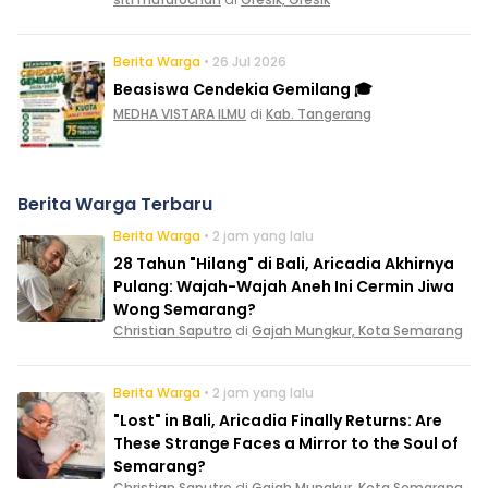
Berita Warga
• 26 Jul 2026
Beasiswa Cendekia Gemilang 🎓
MEDHA VISTARA ILMU
di
Kab. Tangerang
Berita Warga Terbaru
Berita Warga
• 2 jam yang lalu
28 Tahun "Hilang" di Bali, Aricadia Akhirnya
Pulang: Wajah-Wajah Aneh Ini Cermin Jiwa
Wong Semarang?
Christian Saputro
di
Gajah Mungkur, Kota Semarang
Berita Warga
• 2 jam yang lalu
"Lost" in Bali, Aricadia Finally Returns: Are
These Strange Faces a Mirror to the Soul of
Semarang?
Christian Saputro
di
Gajah Mungkur, Kota Semarang