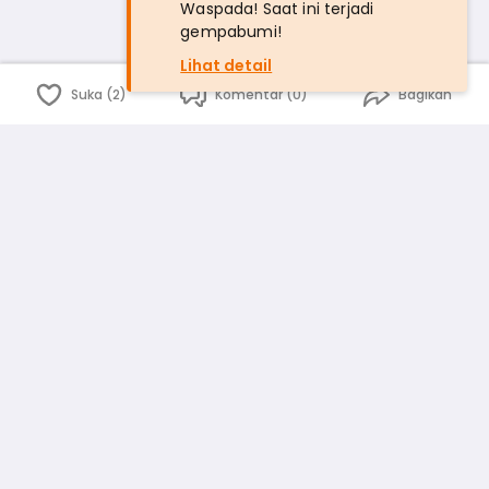
Waspada! Saat ini terjadi
gempabumi!
Lihat detail
Suka (2)
Komentar (0)
Bagikan
Bahasa Indonesia
English
id
www.atmago.com
pr
pr.atmago.com
Facebook
Instagram
Twitter
Blog
Tentang Kami
Media
Kebijakan dan Privasi
Syarat dan Ketentuan
Pedoman Komunitas Warga
Kirim Saran, Kritik dan Masukan dari Warga
Peringkat Pengguna
Platform rekanan AtmaGo