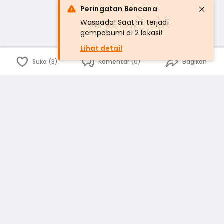
Peringatan Bencana
Waspada! Saat ini terjadi
gempabumi di 2 lokasi!
Lihat detail
Suka (3)
Komentar (0)
Bagikan
Bahasa Indonesia
English
id
www.atmago.com
pr
pr.atmago.com
Facebook
Instagram
Twitter
Blog
Tentang Kami
Media
Kebijakan dan Privasi
Syarat dan Ketentuan
Pedoman Komunitas Warga
Kirim Saran, Kritik dan Masukan dari Warga
Peringkat Pengguna