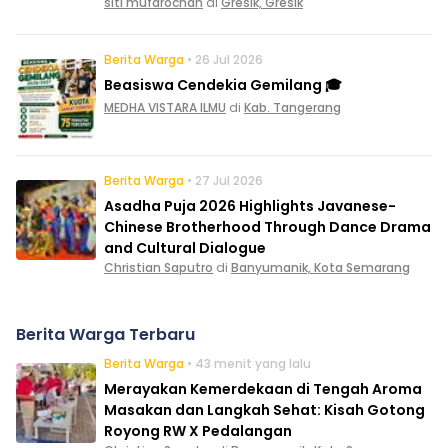
siti mufarochah
di
Gresik, Gresik
Berita Warga
• 26 Jul 2026
Beasiswa Cendekia Gemilang 🎓
MEDHA VISTARA ILMU
di
Kab. Tangerang
Berita Warga
• 27 Jul 2026
Asadha Puja 2026 Highlights Javanese-
Chinese Brotherhood Through Dance Drama
and Cultural Dialogue
Christian Saputro
di
Banyumanik, Kota Semarang
Berita Warga Terbaru
Berita Warga
• 43 menit yang lalu
Merayakan Kemerdekaan di Tengah Aroma
Masakan dan Langkah Sehat: Kisah Gotong
Royong RW X Pedalangan