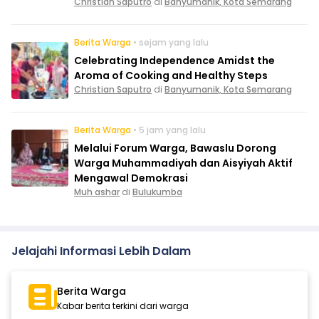
Christian Saputro
di
Banyumanik, Kota Semarang
Berita Warga
• sejam yang lalu
Celebrating Independence Amidst the
Aroma of Cooking and Healthy Steps
Christian Saputro
di
Banyumanik, Kota Semarang
Berita Warga
• 5 jam yang lalu
Melalui Forum Warga, Bawaslu Dorong
Warga Muhammadiyah dan Aisyiyah Aktif
Mengawal Demokrasi
Muh ashar
di
Bulukumba
Jelajahi Informasi Lebih Dalam
Berita Warga
Kabar berita terkini dari warga