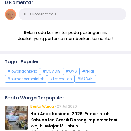
0 Komentar
Komentar
Tulis komentarmu…
Belum ada komentar pada postingan ini.
Jadilah yang pertama memberikan komentar!
Tagar Populer
#lowongankerja
#COVID19
#OMS
#religi
#humaspemerintah
#kesehatan
#MADANI
Berita Warga Terpopuler
Berita Warga
• 27 Jul 2026
Hari Anak Nasional 2026: Pemerintah
Kabupaten Gresik Dorong Implementasi
Wajib Belajar 13 Tahun