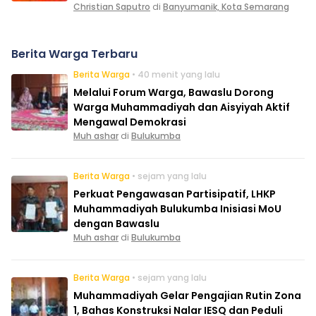
Christian Saputro
di
Banyumanik, Kota Semarang
Berita Warga Terbaru
Berita Warga
• 40 menit yang lalu
Melalui Forum Warga, Bawaslu Dorong
Warga Muhammadiyah dan Aisyiyah Aktif
Mengawal Demokrasi
Muh ashar
di
Bulukumba
Berita Warga
• sejam yang lalu
Perkuat Pengawasan Partisipatif, LHKP
Muhammadiyah Bulukumba Inisiasi MoU
dengan Bawaslu
Muh ashar
di
Bulukumba
Berita Warga
• sejam yang lalu
Muhammadiyah Gelar Pengajian Rutin Zona
1, Bahas Konstruksi Nalar IESQ dan Peduli