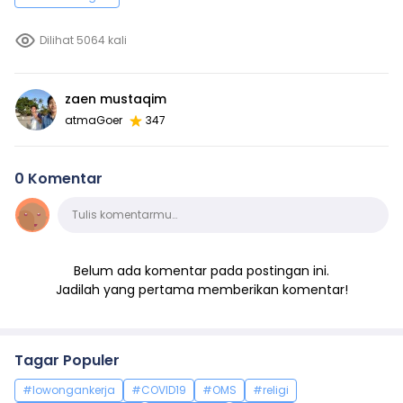
Dilihat 5064 kali
zaen mustaqim
atmaGoer
347
0 Komentar
Komentar
Tulis komentarmu…
Belum ada komentar pada postingan ini.
Jadilah yang pertama memberikan komentar!
Tagar Populer
#lowongankerja
#COVID19
#OMS
#religi