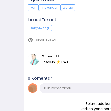
ikan
lingkungan
warga
Lokasi Terkait
Banyuwangi
Dilihat 859 kali
Gilang H H
Sesepuh
17483
0 Komentar
Komentar
Tulis komentarmu…
Belum ada kom
Jadilah yang pe