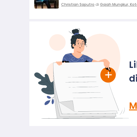
Christian Saputro
di
Gajah Mungkur, Ko
L
d
M