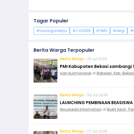
Tagar Populer
#lowongankerja
#COVID19
#OMS
#religi
#
Berita Warga Terpopuler
Berita Warga
• 23 Jul 2026
PMI Kabupaten Bekasi sambangi 
ivan kusmayandi
di
Babelan, Kab. Bekas
Berita Warga
• 24 Jul 2026
LAUNCHING PEMBINAAN BEASISWA
Moufeeda Information
di
Bukit Kecil , 
Berita Warga
• 27 Jul 2026