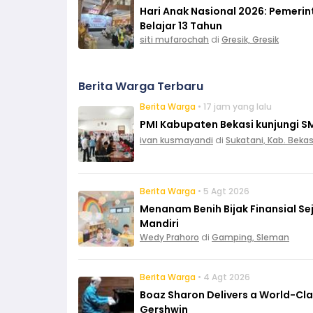
Hari Anak Nasional 2026: Pemeri
Belajar 13 Tahun
siti mufarochah
di
Gresik, Gresik
Berita Warga Terbaru
Berita Warga
• 17 jam yang lalu
PMI Kabupaten Bekasi kunjungi S
ivan kusmayandi
di
Sukatani, Kab. Bekas
Berita Warga
• 5 Agt 2026
Menanam Benih Bijak Finansial Sej
Mandiri
Wedy Prahoro
di
Gamping, Sleman
Berita Warga
• 4 Agt 2026
Boaz Sharon Delivers a World-Cl
Gershwin