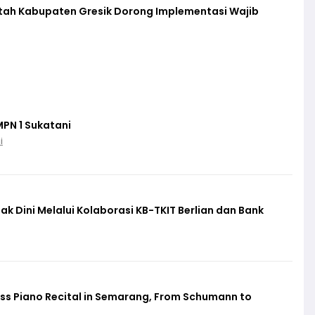
ntah Kabupaten Gresik Dorong Implementasi Wajib
MPN 1 Sukatani
i
ak Dini Melalui Kolaborasi KB-TKIT Berlian dan Bank
ass Piano Recital in Semarang, From Schumann to