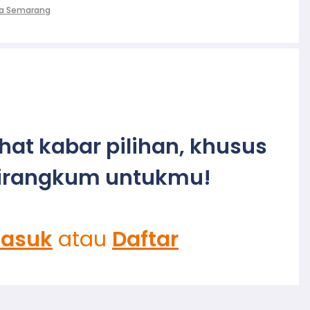
ta Semarang
ihat kabar pilihan, khusus
irangkum untukmu!
asuk
atau
Daftar