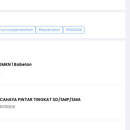
humaspemerintah
#kesehatan
#MADANI
SMKN 1 Babelan
i
 CAHAYA PINTAR TINGKAT SD/SMP/SMA
Palembang