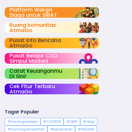
Platform Warga
Siaga untuk SIBAT
Ruang komunitas
AtmaGo
Pusat Info Bencana
AtmaGo
Pusat Belajar CSO
Simpul Madani
Catat Keuanganmu
Di Sini!
Cek Fitur Terbaru
AtmaGo
Tagar Populer
#lowongankerja
#COVID19
#OMS
#religi
#humaspemerintah
#kesehatan
#MADANI